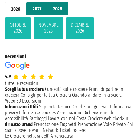
2027
2028
2026
OTTOBRE
NOVEMBRE
DICEMBRE
2026
2026
2026
Recensioni
4.9
tutte le recensioni
Scegli la tua crociera
Curiosità sulle crociere
Prima di partire in
crociera
Consigli per la tua Crociera
Quando andare in crociera
Video 3D
Escursioni
Informazioni Utili
Supporto tecnico
Condizioni generali
Informativa
privacy
Informativa cookies
Assicurazione
Dichiarazione di
Accessibilità
Parcheggi
Lavora con noi
Costa Crociere web check-in
Il nostro Brand
Prenotazione Traghetti
Prenotazione Volo Privato
Chi
siamo
Dove trovarci
Network
Ticketcrociere:
Le Crociere nell’era dell’IA generativa