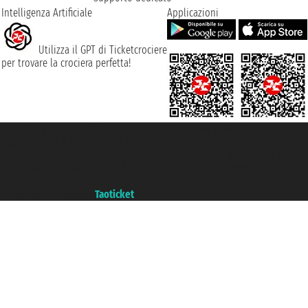
Intelligenza Artificiale
Applicazioni
Utilizza il GPT di Ticketcrociere
per trovare la crociera perfetta!
Taoticket S.r.l. Via Brigata Liguria, 3/21 16121 Genova ©2007/2026 -
Ticketcrociere ® è un Marchio Registrato
P.Iva 06206400720 - Capitale Sociale € 100.000,00 i.v. - Iscritta alla Camera
di Commercio di Genova con REA 433093. - Aut. Prov. n° 6167/131601 -
Assicurazione Unipol - polizza n. 206484182
Un portale del gruppo
Taoticket