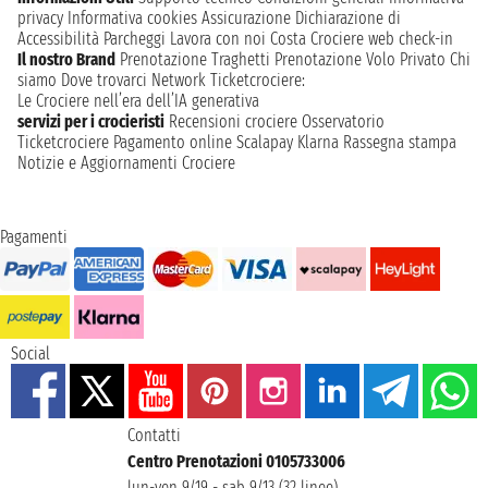
privacy
Informativa cookies
Assicurazione
Dichiarazione di
Accessibilità
Parcheggi
Lavora con noi
Costa Crociere web check-in
Il nostro Brand
Prenotazione Traghetti
Prenotazione Volo Privato
Chi
siamo
Dove trovarci
Network
Ticketcrociere:
Le Crociere nell’era dell’IA generativa
servizi per i crocieristi
Recensioni crociere
Osservatorio
Ticketcrociere
Pagamento online
Scalapay
Klarna
Rassegna stampa
Notizie e Aggiornamenti Crociere
Pagamenti
Social
Contatti
Centro Prenotazioni 0105733006
lun-ven 9/19 - sab 9/13 (32 linee)