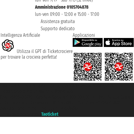
Amministrazione 0105704878
lun-ven 09:00 - 12:00 e 15:00 - 17:00
Assistenza gratuita
Supporto dedicato
Intelligenza Artificiale
Applicazioni
Utilizza il GPT di Ticketcrociere
per trovare la crociera perfetta!
Taoticket S.r.l. Via Brigata Liguria, 3/21 16121 Genova ©2007/2026 -
Ticketcrociere ® è un Marchio Registrato
P.Iva 06206400720 - Capitale Sociale € 100.000,00 i.v. - Iscritta alla Camera
di Commercio di Genova con REA 433093. - Aut. Prov. n° 6167/131601 -
Assicurazione Unipol - polizza n. 206484182
Un portale del gruppo
Taoticket