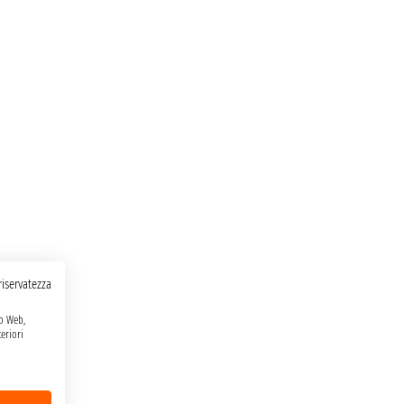
 riservatezza
to Web,
eriori