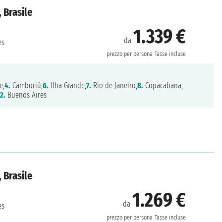
 Brasile
1.339 €
da
es
prezzo per persona
Tasse incluse
e,
4.
Camboriú,
6.
Ilha Grande,
7.
Rio de Janeiro,
8.
Copacabana,
12.
Buenos Aires
 Brasile
1.269 €
da
es
prezzo per persona
Tasse incluse