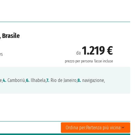
 Brasile
1.219 €
da
es
prezzo per persona
Tasse incluse
e,
4.
Camboriú,
6.
Ilhabela,
7.
Rio de Janeiro,
8.
navigazione,
Ordina per:
Partenza più vicina