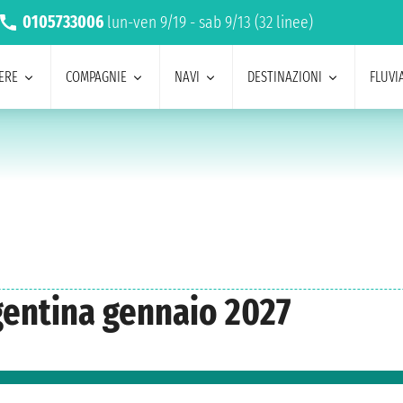
0105733006
lun-ven 9/19 - sab 9/13 (32 linee)
ERE
COMPAGNIE
NAVI
DESTINAZIONI
FLUVIA
gentina gennaio 2027