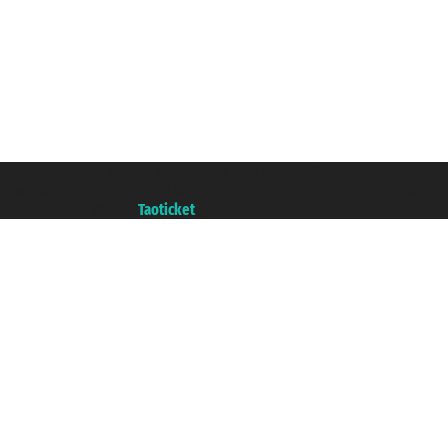
Taoticket S.r.l. Via Brigata Liguria, 3/21 16121 Genova ©2007/2026 - Ticketc
P.Iva 06206400720 - Capitale Sociale € 100.000,00 i.v. - Iscritta alla Came
Un portale del gruppo
Taoticket