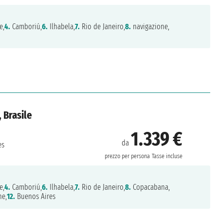
e,
4.
Camboriú,
6.
Ilhabela,
7.
Rio de Janeiro,
8.
navigazione,
 Brasile
1.339 €
da
es
prezzo per persona
Tasse incluse
e,
4.
Camboriú,
6.
Ilhabela,
7.
Rio de Janeiro,
8.
Copacabana,
ne,
12.
Buenos Aires