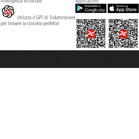
Intelligenza Artificiale
Applicazioni
Utilizza il GPT di Ticketcrociere
per trovare la crociera perfetta!
rociere ® è un Marchio Registrato
ra di Commercio di Genova con REA 433093. - Aut. Prov. n° 6167/131601 - Ass