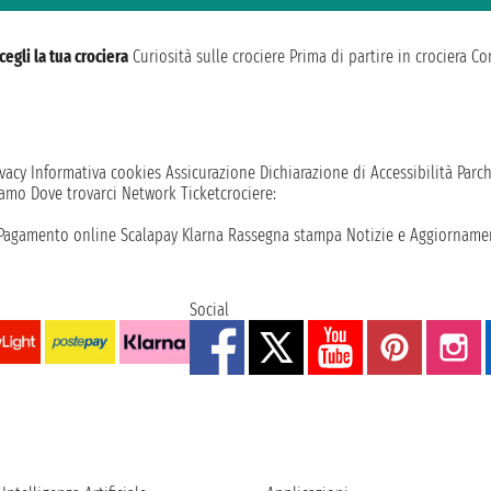
cegli la tua crociera
Curiosità sulle crociere
Prima di partire in crociera
Con
vacy
Informativa cookies
Assicurazione
Dichiarazione di Accessibilità
Parc
iamo
Dove trovarci
Network
Ticketcrociere:
Pagamento online
Scalapay
Klarna
Rassegna stampa
Notizie e Aggiornamen
Social