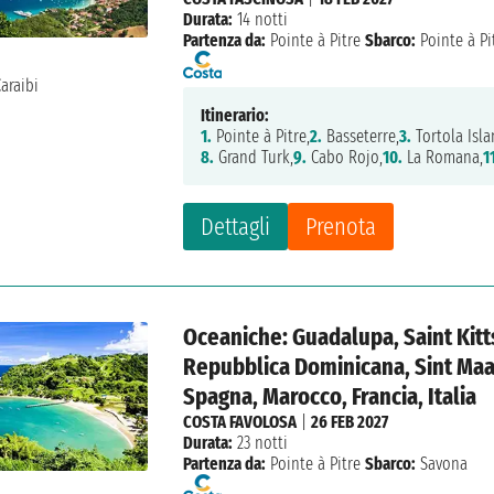
Durata:
14 notti
Partenza da:
Pointe à Pitre
Sbarco:
Pointe à Pi
Itinerario:
1.
Pointe à Pitre,
2.
Basseterre,
3.
Tortola Isla
8.
Grand Turk,
9.
Cabo Rojo,
10.
La Romana,
1
Dettagli
Prenota
Oceaniche: Guadalupa, Saint Kitts
Repubblica Dominicana, Sint Maar
Spagna, Marocco, Francia, Italia
COSTA FAVOLOSA
|
26 FEB 2027
Durata:
23 notti
Partenza da:
Pointe à Pitre
Sbarco:
Savona