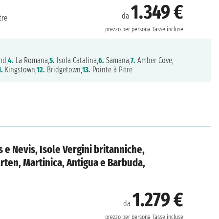
1.349 €
da
tre
prezzo per persona
Tasse incluse
nd,
4.
La Romana,
5.
Isola Catalina,
6.
Samana,
7.
Amber Cove,
1.
Kingstown,
12.
Bridgetown,
13.
Pointe à Pitre
 e Nevis, Isole Vergini britanniche,
ten, Martinica, Antigua e Barbuda,
1.279 €
da
prezzo per persona
Tasse incluse