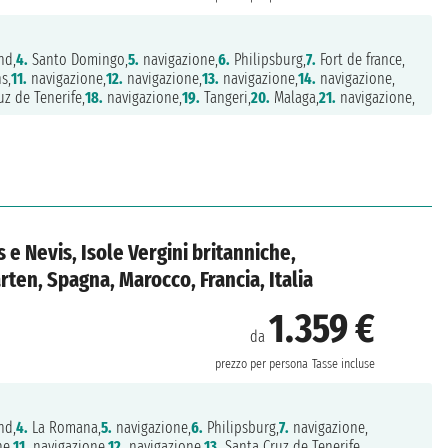
nd,
4.
Santo Domingo,
5.
navigazione,
6.
Philipsburg,
7.
Fort de france,
s,
11.
navigazione,
12.
navigazione,
13.
navigazione,
14.
navigazione,
z de Tenerife,
18.
navigazione,
19.
Tangeri,
20.
Malaga,
21.
navigazione,
 e Nevis, Isole Vergini britanniche,
ten, Spagna, Marocco, Francia, Italia
1.359 €
da
prezzo per persona
Tasse incluse
nd,
4.
La Romana,
5.
navigazione,
6.
Philipsburg,
7.
navigazione,
ne,
11.
navigazione,
12.
navigazione,
13.
Santa Cruz de Tenerife,