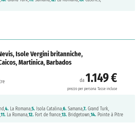
Nevis, Isole Vergini britanniche,
Caicos, Martinica, Barbados
1.149 €
da
tre
prezzo per persona
Tasse incluse
nd,
4.
La Romana,
5.
Isola Catalina,
6.
Samana,
7.
Grand Turk,
,
11.
La Romana,
12.
Fort de france,
13.
Bridgetown,
14.
Pointe à Pitre