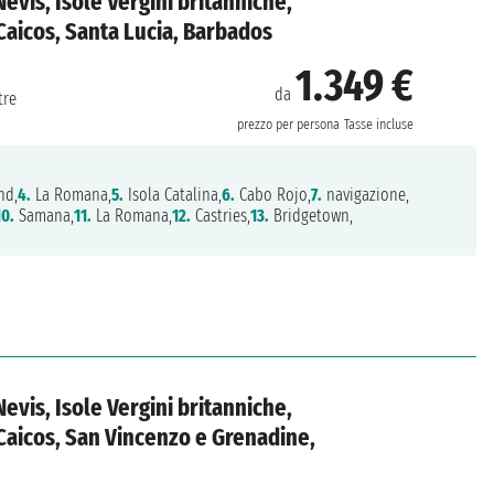
Nevis, Isole Vergini britanniche,
Caicos, Santa Lucia, Barbados
1.349 €
da
tre
prezzo per persona
Tasse incluse
nd,
4.
La Romana,
5.
Isola Catalina,
6.
Cabo Rojo,
7.
navigazione,
10.
Samana,
11.
La Romana,
12.
Castries,
13.
Bridgetown,
Nevis, Isole Vergini britanniche,
Caicos, San Vincenzo e Grenadine,