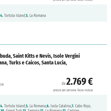
,
4.
Tortola Island,
5.
La Romana
uda, Saint Kitts e Nevis, Isole Vergini
na, Turks e Caicos, Santa Lucia,
2.769 €
da
tre
prezzo per persona
Tasse incluse
,
4.
Tortola Island,
5.
La Romana,
6.
Isola Catalina,
7.
Cabo Rojo,
,
10.
Grand Turk,
11.
Samana,
12.
La Romana,
13.
Castries,