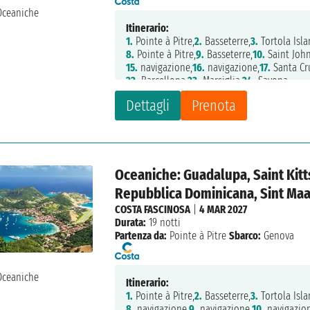
Itinerario:
1.
Pointe à Pitre,
2.
Basseterre,
3.
Tortola Isla
8.
Pointe à Pitre,
9.
Basseterre,
10.
Saint John
15.
navigazione,
16.
navigazione,
17.
Santa Cru
22.
Barcellona,
23.
Marsiglia,
24.
Savona
Dettagli
Prenota
Oceaniche: Guadalupa, Saint Kitts
Repubblica Dominicana, Sint Maar
COSTA FASCINOSA
|
4 MAR 2027
Durata:
19 notti
Partenza da:
Pointe à Pitre
Sbarco:
Genova
Itinerario:
1.
Pointe à Pitre,
2.
Basseterre,
3.
Tortola Isla
8.
navigazione,
9.
navigazione,
10.
navigazio