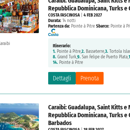
Caraibi: Guadalupa, Saint Kitts e 
Repubblica Dominicana, Turks e 
COSTA FASCINOSA
|
4 FEB 2027
Durata:
14 notti
Partenza da:
Pointe à Pitre
Sbarco:
Pointe à Pi
Itinerario:
1.
Pointe à Pitre,
2.
Basseterre,
3.
Tortola Isla
8.
Grand Turk,
9.
San Felipe de Puerto Plata,
14.
Pointe à Pitre
Dettagli
Prenota
Caraibi: Guadalupa, Saint Kitts e 
Repubblica Dominicana, Turks e 
Barbados
COSTA FASCINOSA
|
18 FEB 2027