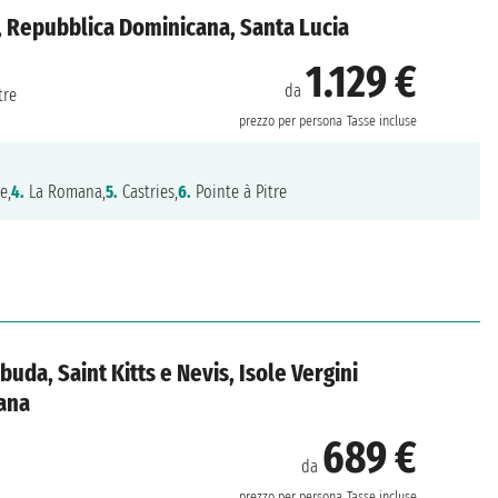
, Repubblica Dominicana, Santa Lucia
1.129 €
da
tre
prezzo per persona
Tasse incluse
e,
4.
La Romana,
5.
Castries,
6.
Pointe à Pitre
uda, Saint Kitts e Nevis, Isole Vergini
cana
689 €
da
prezzo per persona
Tasse incluse