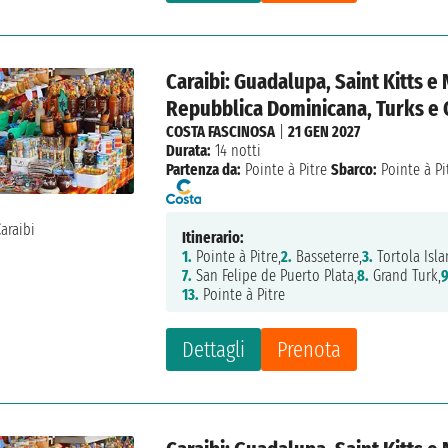
Caraibi: Guadalupa, Saint Kitts e 
Repubblica Dominicana, Turks e 
COSTA FASCINOSA
|
21 GEN 2027
Durata:
14 notti
Partenza da:
Pointe à Pitre
Sbarco:
Pointe à Pi
Itinerario:
1.
Pointe à Pitre,
2.
Basseterre,
3.
Tortola Isla
7.
San Felipe de Puerto Plata,
8.
Grand Turk,
9
13.
Pointe à Pitre
Dettagli
Prenota