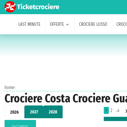
LAST MINUTE
OFFERTE
CROCIERE LUSSO
CROCI
home
›
Crociere Costa Crociere G
1
2
..4
2027
2028
2026