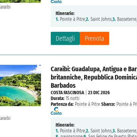
Itinerario:
1.
Pointe à Pitre,
2.
Saint Johns,
3.
Basseterre
Dettagli
Prenota
Caraibi: Guadalupa, Antigua e Barb
britanniche, Repubblica Dominica
Barbados
COSTA FASCINOSA
|
23 DIC 2026
Durata:
15 notti
Partenza da:
Pointe à Pitre
Sbarco:
Pointe à Pi
Itinerario:
1.
Pointe à Pitre,
2.
Saint Johns,
3.
Basseterre
8.
navigazione,
9.
San Felipe de Puerto Plata