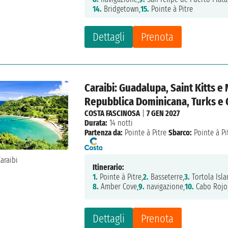
14.
Bridgetown,
15.
Pointe à Pitre
Dettagli
Prenota
Caraibi: Guadalupa, Saint Kitts e 
Repubblica Dominicana, Turks e 
COSTA FASCINOSA
|
7 GEN 2027
Durata:
14 notti
Partenza da:
Pointe à Pitre
Sbarco:
Pointe à Pi
Itinerario:
1.
Pointe à Pitre,
2.
Basseterre,
3.
Tortola Isla
8.
Amber Cove,
9.
navigazione,
10.
Cabo Rojo
Dettagli
Prenota