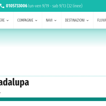
0105733006
lun-ven 9/19 - sab 9/13 (32 linee)
ERE
COMPAGNIE
NAVI
DESTINAZIONI
FLUVIA
uadalupa