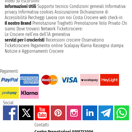
Video 3D
Escursioni
Informazioni Utili
Supporto tecnico
Condizioni generali
Informativa
privacy
Informativa cookies
Assicurazione
Dichiarazione di
Accessibilità
Parcheggi
Lavora con noi
Costa Crociere web check-in
Il nostro Brand
Prenotazione Traghetti
Prenotazione Volo Privato
Chi
siamo
Dove trovarci
Network
Ticketcrociere:
Le Crociere nell’era dell’IA generativa
servizi per i crocieristi
Recensioni crociere
Osservatorio
Ticketcrociere
Pagamento online
Scalapay
Klarna
Rassegna stampa
Notizie e Aggiornamenti Crociere
Pagamenti
Social
Contatti
Centro Prenotazioni 0105733006