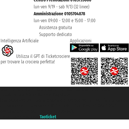
lun-ven 9/19 - sab 9/13 (32 linee)
Amministrazione 0105704878
lun-ven 09:00 - 12:00 e 15:00 - 17:00
Assistenza gratuita
Supporto dedicato
Intelligenza Artificiale
Applicazioni
Utilizza il GPT di Ticketcrociere
per trovare la crociera perfetta!
Taoticket S.r.l. Via Brigata Liguria, 3/21 16121 Genova ©2007/2026 -
Ticketcrociere ® è un Marchio Registrato
P.Iva 06206400720 - Capitale Sociale € 100.000,00 i.v. - Iscritta alla Camera
di Commercio di Genova con REA 433093. - Aut. Prov. n° 6167/131601 -
Assicurazione Unipol - polizza n. 206484182
Un portale del gruppo
Taoticket