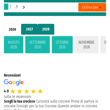
1
2
..9
Ordina per
2027
2028
2026
AGOSTO
SETTEMBRE
OTTOBRE
NOVEMBRE
DIC
2026
2026
2026
2026
2
Recensioni
4.9
tutte le recensioni
Scegli la tua crociera
Curiosità sulle crociere
Prima di partire in
crociera
Consigli per la tua Crociera
Quando andare in crociera