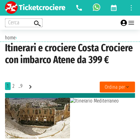
Cerca
home
›
Itinerari e crociere Costa Crociere
con imbarco Atene da 399 €
1
2
..9
Ordina per