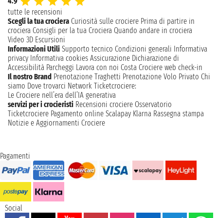
4.9
tutte le recensioni
Scegli la tua crociera
Curiosità sulle crociere
Prima di partire in
crociera
Consigli per la tua Crociera
Quando andare in crociera
Video 3D
Escursioni
Informazioni Utili
Supporto tecnico
Condizioni generali
Informativa
privacy
Informativa cookies
Assicurazione
Dichiarazione di
Accessibilità
Parcheggi
Lavora con noi
Costa Crociere web check-in
Il nostro Brand
Prenotazione Traghetti
Prenotazione Volo Privato
Chi
siamo
Dove trovarci
Network
Ticketcrociere:
Le Crociere nell’era dell’IA generativa
servizi per i crocieristi
Recensioni crociere
Osservatorio
Ticketcrociere
Pagamento online
Scalapay
Klarna
Rassegna stampa
Notizie e Aggiornamenti Crociere
Pagamenti
Social