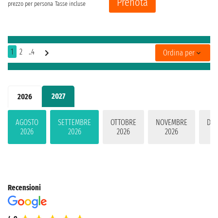
Prenota
prezzo per persona
Tasse incluse
1
2
..4
Ordina per
2027
2026
AGOSTO
SETTEMBRE
OTTOBRE
NOVEMBRE
DIC
2026
2026
2026
2026
2
Recensioni