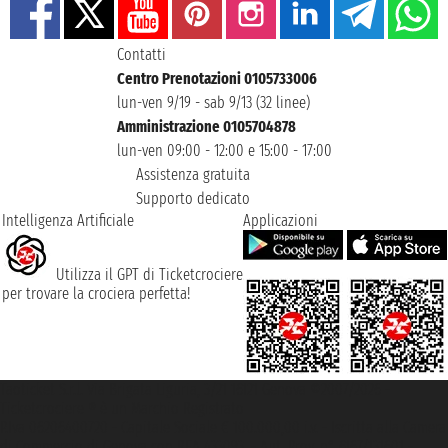
Contatti
Centro Prenotazioni 0105733006
lun-ven 9/19 - sab 9/13 (32 linee)
Amministrazione 0105704878
lun-ven 09:00 - 12:00 e 15:00 - 17:00
Assistenza gratuita
Supporto dedicato
Intelligenza Artificiale
Applicazioni
Utilizza il GPT di Ticketcrociere
per trovare la crociera perfetta!
Taoticket S.r.l. Via Brigata Liguria, 3/21 16121 Genova ©2007/2026 -
Ticketcrociere ® è un Marchio Registrato
P.Iva 06206400720 - Capitale Sociale € 100.000,00 i.v. - Iscritta alla Camera
di Commercio di Genova con REA 433093. - Aut. Prov. n° 6167/131601 -