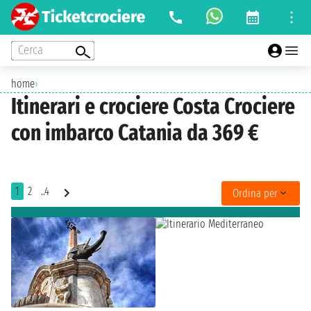
Cerca
home
›
Itinerari e crociere Costa Crociere
con imbarco Catania da 369 €
1
2
..4
Ordina per