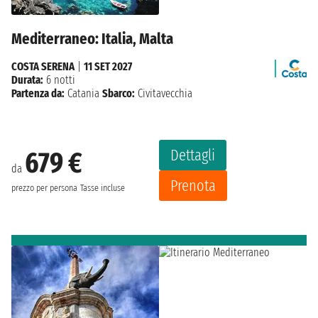
Mediterraneo: Italia, Malta
COSTA SERENA
|
11 SET 2027
Durata:
6 notti
Partenza da:
Catania
Sbarco:
Civitavecchia
Dettagli
679 €
da
Prenota
prezzo per persona
Tasse incluse