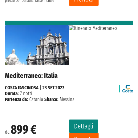
prezzo per persona
Tasse incluse
Mediterraneo: Italia
COSTA FASCINOSA
|
23 SET 2027
Durata:
7 notti
Partenza da:
Catania
Sbarco:
Messina
Dettagli
899 €
da