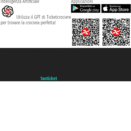
Intelligenza Artificiale
Applicazioni
Utilizza il GPT di Ticketcrociere
per trovare la crociera perfetta!
Taoticket S.r.l. Via Brigata Liguria, 3/21 16121 Genova ©2007/2026 -
Ticketcrociere ® è un Marchio Registrato
P.Iva 06206400720 - Capitale Sociale € 100.000,00 i.v. - Iscritta alla Camera
di Commercio di Genova con REA 433093. - Aut. Prov. n° 6167/131601 -
Assicurazione Unipol - polizza n. 206484182
Un portale del gruppo
Taoticket