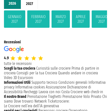
2026
2027
GENNAIO
FEBBRAIO
MARZO
APRILE
MAGGIO
2027
2027
2027
2027
2027
Recensioni
4.9
tutte le recensioni
Scegli la tua crociera
Curiosità sulle crociere
Prima di partire in
crociera
Consigli per la tua Crociera
Quando andare in crociera
Video 3D
Escursioni
Informazioni Utili
Supporto tecnico
Condizioni generali
Informativa
privacy
Informativa cookies
Assicurazione
Dichiarazione di
Accessibilità
Parcheggi
Lavora con noi
Costa Crociere web check-in
Il nostro Brand
Prenotazione Traghetti
Prenotazione Volo Privato
Chi
siamo
Dove trovarci
Network
Ticketcrociere:
Le Crociere nell’era dell’IA generativa
servizi per i crocieristi
Recensioni crociere
Osservatorio