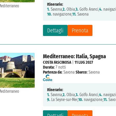
Itinerario:
1.
Savona,
2.
Olbia,
3.
Golfo Aranci,
4.
navigaz
10.
navigazione,
11.
Savona
Dettagli
Prenota
Mediterraneo: Italia, Spagna
COSTA FASCINOSA
|
11 LUG 2027
Durata:
7 notti
Partenza da:
Savona
Sbarco:
Savona
Itinerario:
1.
Savona,
2.
Olbia,
3.
Golfo Aranci,
4.
navigaz
9.
La Seyne-sur-Mer,
10.
navigazione,
11.
Savo
Dettagli
Prenota