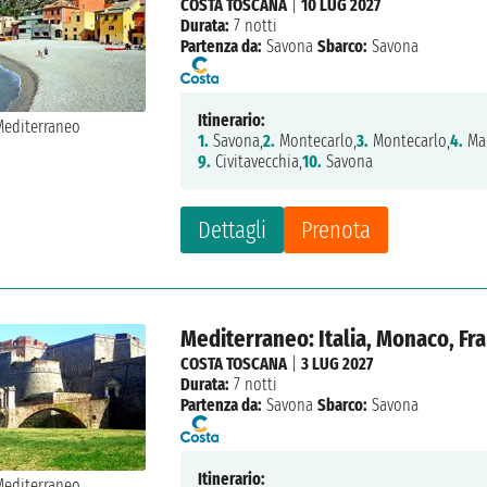
COSTA TOSCANA
|
10 LUG 2027
Durata:
7 notti
Partenza da:
Savona
Sbarco:
Savona
Itinerario:
1.
Savona,
2.
Montecarlo,
3.
Montecarlo,
4.
Mar
9.
Civitavecchia,
10.
Savona
Dettagli
Prenota
Mediterraneo: Italia, Monaco, Fr
COSTA TOSCANA
|
3 LUG 2027
Durata:
7 notti
Partenza da:
Savona
Sbarco:
Savona
Itinerario: