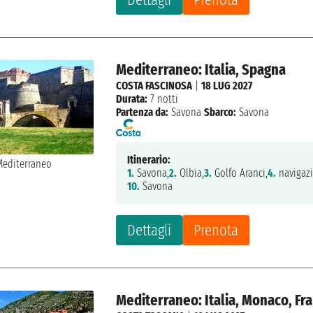
Mediterraneo: Italia, Spagna
COSTA FASCINOSA
|
18 LUG 2027
Durata:
7 notti
Partenza da:
Savona
Sbarco:
Savona
Itinerario:
1.
Savona,
2.
Olbia,
3.
Golfo Aranci,
4.
navigaz
10.
Savona
Dettagli
Prenota
Mediterraneo: Italia, Monaco, Fr