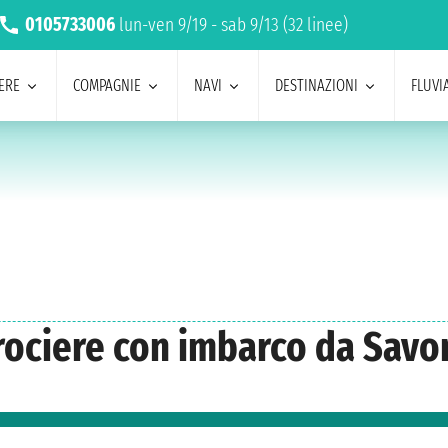
0105733006
lun-ven 9/19 - sab 9/13 (32 linee)
ERE
COMPAGNIE
NAVI
DESTINAZIONI
FLUVIA
Crociere con imbarco da Savo