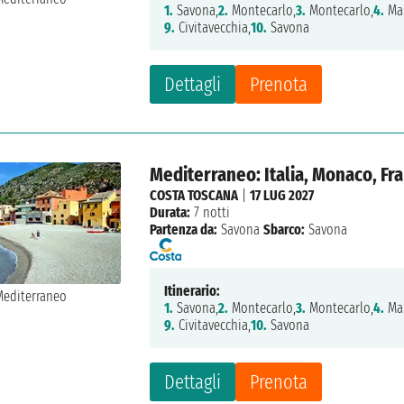
1.
Savona,
2.
Montecarlo,
3.
Montecarlo,
4.
Mar
9.
Civitavecchia,
10.
Savona
Dettagli
Prenota
Mediterraneo: Italia, Monaco, Fr
COSTA TOSCANA
|
17 LUG 2027
Durata:
7 notti
Partenza da:
Savona
Sbarco:
Savona
Itinerario:
1.
Savona,
2.
Montecarlo,
3.
Montecarlo,
4.
Mar
9.
Civitavecchia,
10.
Savona
Dettagli
Prenota