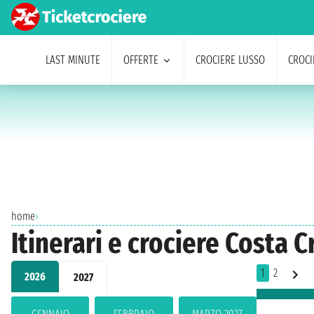
LAST MINUTE
OFFERTE
CROCIERE LUSSO
CROCI
home
›
Itinerari e crociere Costa 
1
2
2026
2027