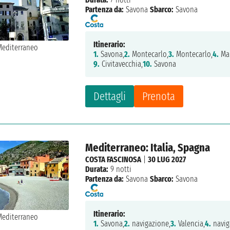
Partenza da:
Savona
Sbarco:
Savona
Itinerario:
1.
Savona,
2.
Montecarlo,
3.
Montecarlo,
4.
Mar
9.
Civitavecchia,
10.
Savona
Dettagli
Prenota
Mediterraneo: Italia, Spagna
COSTA FASCINOSA
|
30 LUG 2027
Durata:
9 notti
Partenza da:
Savona
Sbarco:
Savona
Itinerario:
1.
Savona,
2.
navigazione,
3.
Valencia,
4.
navig