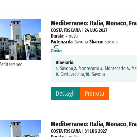
Mediterraneo: Italia, Monaco, Fr
COSTA TOSCANA
|
24 LUG 2027
Durata:
7 notti
Partenza da:
Savona
Sbarco:
Savona
Itinerario:
1.
Savona,
2.
Montecarlo,
3.
Montecarlo,
4.
Mar
9.
Civitavecchia,
10.
Savona
Dettagli
Prenota
Mediterraneo: Italia, Monaco, Fr
COSTA TOSCANA
|
31 LUG 2027
Durata:
7 notti