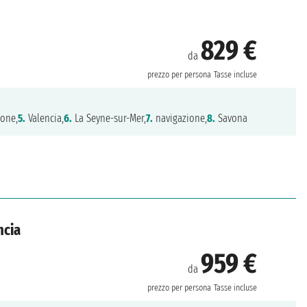
829 €
da
prezzo per persona
Tasse incluse
ione,
5.
Valencia,
6.
La Seyne-sur-Mer,
7.
navigazione,
8.
Savona
ncia
959 €
da
prezzo per persona
Tasse incluse