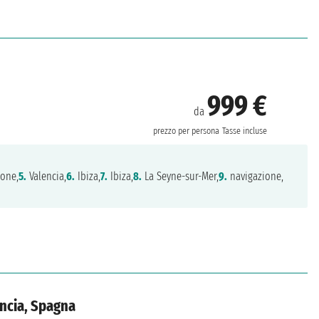
999 €
da
prezzo per persona
Tasse incluse
ione,
5.
Valencia,
6.
Ibiza,
7.
Ibiza,
8.
La Seyne-sur-Mer,
9.
navigazione,
ancia, Spagna