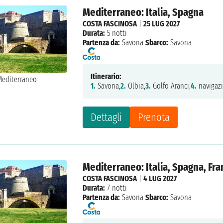
Mediterraneo: Italia, Spagna
COSTA FASCINOSA
|
25 LUG 2027
Durata:
5 notti
Partenza da:
Savona
Sbarco:
Savona
Itinerario:
1.
Savona,
2.
Olbia,
3.
Golfo Aranci,
4.
navigaz
Dettagli
Prenota
Mediterraneo: Italia, Spagna, Fra
COSTA FASCINOSA
|
4 LUG 2027
Durata:
7 notti
Partenza da:
Savona
Sbarco:
Savona