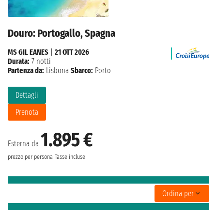
Douro: Portogallo, Spagna
MS GIL EANES
|
21 OTT 2026
Durata:
7 notti
Partenza da:
Lisbona
Sbarco:
Porto
Dettagli
Prenota
1.895 €
Esterna da
prezzo per persona
Tasse incluse
Ordina per