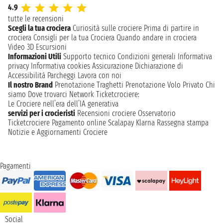
4.9
tutte le recensioni
Scegli la tua crociera
Curiosità sulle crociere
Prima di partire in
crociera
Consigli per la tua Crociera
Quando andare in crociera
Video 3D
Escursioni
Informazioni Utili
Supporto tecnico
Condizioni generali
Informativa
privacy
Informativa cookies
Assicurazione
Dichiarazione di
Accessibilità
Parcheggi
Lavora con noi
Il nostro Brand
Prenotazione Traghetti
Prenotazione Volo Privato
Chi
siamo
Dove trovarci
Network
Ticketcrociere:
Le Crociere nell’era dell’IA generativa
servizi per i crocieristi
Recensioni crociere
Osservatorio
Ticketcrociere
Pagamento online
Scalapay
Klarna
Rassegna stampa
Notizie e Aggiornamenti Crociere
Pagamenti
Social