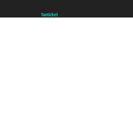
di Commercio di Genova con REA 433093. - Aut. Prov. n° 6167/131601 -
Assicurazione Unipol - polizza n. 206484182
Un portale del gruppo
Taoticket