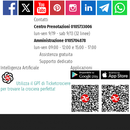
Contatti
Centro Prenotazioni 0105733006
lun-ven 9/19 - sab 9/13 (32 linee)
Amministrazione 0105704878
lun-ven 09:00 - 12:00 e 15:00 - 17:00
Assistenza gratuita
Supporto dedicato
Intelligenza Artificiale
Applicazioni
Utilizza il GPT di Ticketcrociere
per trovare la crociera perfetta!
Taoticket S.r.l. Via Brigata Liguria, 3/21 16121 Genova ©2007/2026 -
Ticketcrociere ® è un Marchio Registrato
P.Iva 06206400720 - Capitale Sociale € 100.000,00 i.v. - Iscritta alla Camera