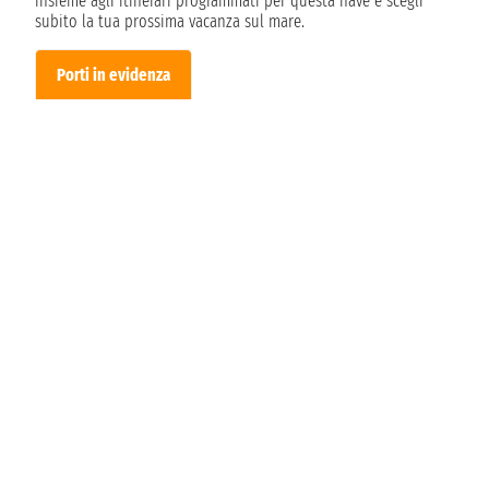
insieme agli itinerari programmati per questa nave e scegli
subito la tua prossima vacanza sul mare.
Porti in evidenza