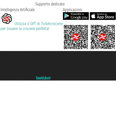
Supporto dedicato
Intelligenza Artificiale
Applicazioni
Utilizza il GPT di Ticketcrociere
per trovare la crociera perfetta!
Taoticket S.r.l. Via Brigata Liguria, 3/21 16121 Genova ©2007/2026 -
Ticketcrociere ® è un Marchio Registrato
P.Iva 06206400720 - Capitale Sociale € 100.000,00 i.v. - Iscritta alla Camera
di Commercio di Genova con REA 433093. - Aut. Prov. n° 6167/131601 -
Assicurazione Unipol - polizza n. 206484182
Un portale del gruppo
Taoticket