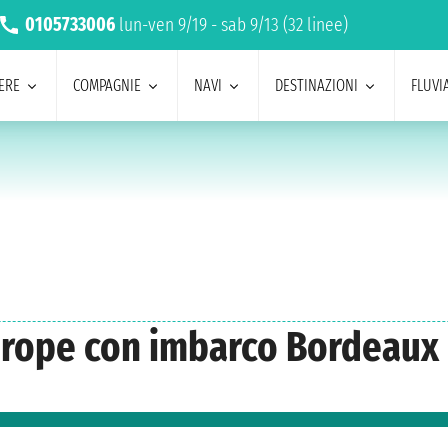
0105733006
lun-ven 9/19 - sab 9/13 (32 linee)
ERE
COMPAGNIE
NAVI
DESTINAZIONI
FLUVIA
Europe con imbarco Bordeaux 