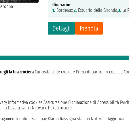
Itinerario:
1.
Bordeaux,
2.
Estuario della Gironda,
3.
La R
Dettagli
Prenota
cegli la tua crociera
Curiosità sulle crociere
Prima di partire in crociera
Con
vacy
Informativa cookies
Assicurazione
Dichiarazione di Accessibilità
Parc
iamo
Dove trovarci
Network
Ticketcrociere:
Pagamento online
Scalapay
Klarna
Rassegna stampa
Notizie e Aggiornamen