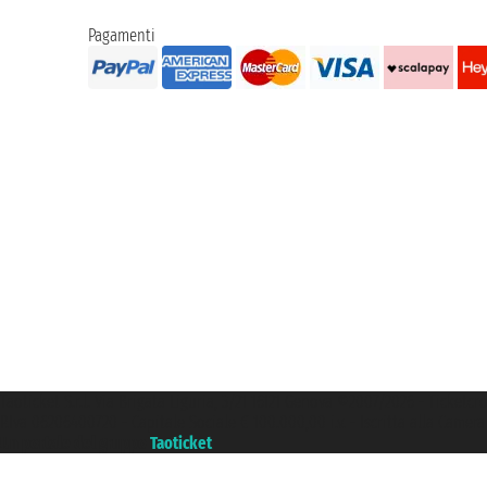
Pagamenti
Taoticket S.r.l. Via Brigata Liguria, 3/21 16121 Genova ©2007/2026 - Ticketc
P.Iva 06206400720 - Capitale Sociale € 100.000,00 i.v. - Iscritta alla Came
Un portale del gruppo
Taoticket