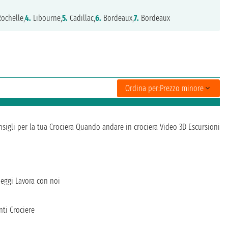
ochelle,
4.
Libourne,
5.
Cadillac,
6.
Bordeaux,
7.
Bordeaux
Ordina per:
Prezzo minore
sigli per la tua Crociera
Quando andare in crociera
Video 3D
Escursioni
heggi
Lavora con noi
ti Crociere