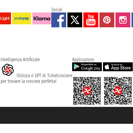
Social
Intelligenza Artificiale
Applicazioni
Utilizza il GPT di Ticketcrociere
per trovare la crociera perfetta!
rociere ® è un Marchio Registrato
ra di Commercio di Genova con REA 433093. - Aut. Prov. n° 6167/131601 - Ass