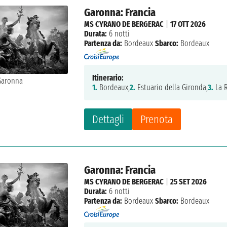
Garonna: Francia
MS CYRANO DE BERGERAC
|
17 OTT 2026
Durata:
6 notti
Partenza da:
Bordeaux
Sbarco:
Bordeaux
Itinerario:
1.
Bordeaux,
2.
Estuario della Gironda,
3.
La R
Dettagli
Prenota
Garonna: Francia
MS CYRANO DE BERGERAC
|
25 SET 2026
Durata:
6 notti
Partenza da:
Bordeaux
Sbarco:
Bordeaux