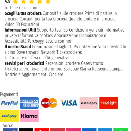
4.9
tutte le recensioni
Scegli la tua crociera
Curiosità sulle crociere
Prima di partire in
crociera
Consigli per la tua Crociera
Quando andare in crociera
Video 3D
Escursioni
Informazioni Utili
Supporto tecnico
Condizioni generali
Informativa
privacy
Informativa cookies
Assicurazione
Dichiarazione di
Accessibilità
Parcheggi
Lavora con noi
Il nostro Brand
Prenotazione Traghetti
Prenotazione Volo Privato
Chi
siamo
Dove trovarci
Network
Ticketcrociere:
Le Crociere nell’era dell’IA generativa
servizi per i crocieristi
Recensioni crociere
Osservatorio
Ticketcrociere
Pagamento online
Scalapay
Klarna
Rassegna stampa
Notizie e Aggiornamenti Crociere
Pagamenti
Social