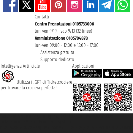
Contatti
Centro Prenotazioni 0105733006
lun-ven 9/19 - sab 9/13 (32 linee)
Amministrazione 0105704878
lun-ven 09:00 - 12:00 e 15:00 - 17:00
Assistenza gratuita
Supporto dedicato
Intelligenza Artificiale
Applicazioni
Utilizza il GPT di Ticketcrociere
per trovare la crociera perfetta!
Taoticket S.r.l. Via Brigata Liguria, 3/21 16121 Genova ©2007/2026 -
Ticketcrociere ® è un Marchio Registrato
P.Iva 06206400720 - Capitale Sociale € 100.000,00 i.v. - Iscritta alla Camera