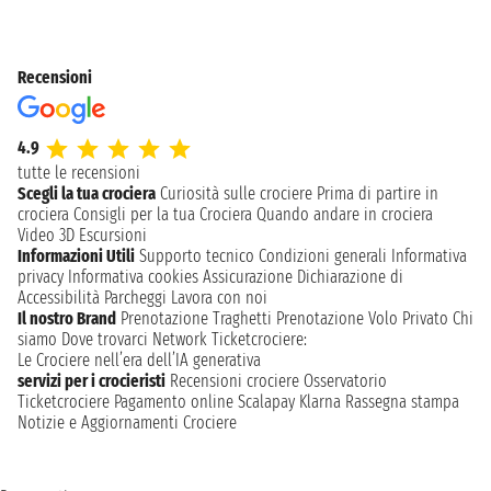
Recensioni
4.9
tutte le recensioni
Scegli la tua crociera
Curiosità sulle crociere
Prima di partire in
crociera
Consigli per la tua Crociera
Quando andare in crociera
Video 3D
Escursioni
Informazioni Utili
Supporto tecnico
Condizioni generali
Informativa
privacy
Informativa cookies
Assicurazione
Dichiarazione di
Accessibilità
Parcheggi
Lavora con noi
Il nostro Brand
Prenotazione Traghetti
Prenotazione Volo Privato
Chi
siamo
Dove trovarci
Network
Ticketcrociere:
Le Crociere nell’era dell’IA generativa
servizi per i crocieristi
Recensioni crociere
Osservatorio
Ticketcrociere
Pagamento online
Scalapay
Klarna
Rassegna stampa
Notizie e Aggiornamenti Crociere