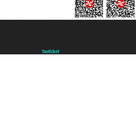
Taoticket S.r.l. Via Brigata Liguria, 3/21 16121 Genova ©2007/2026 -
Ticketcrociere ® è un Marchio Registrato
P.Iva 06206400720 - Capitale Sociale € 100.000,00 i.v. - Iscritta alla Camera
di Commercio di Genova con REA 433093. - Aut. Prov. n° 6167/131601 -
Assicurazione Unipol - polizza n. 206484182
Un portale del gruppo
Taoticket