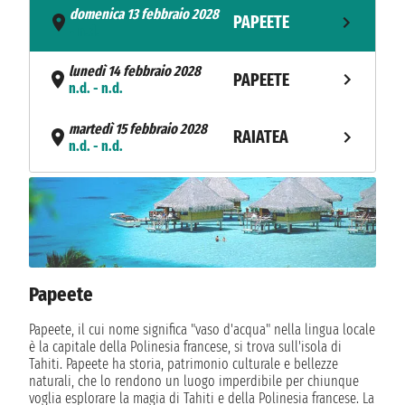
domenica 13 febbraio 2028
PAPEETE
- n.d.
lunedì 14 febbraio 2028
PAPEETE
n.d. - n.d.
martedì 15 febbraio 2028
RAIATEA
n.d. - n.d.
mercoledì 16 febbraio 2028
BORA BORA
n.d. - n.d.
sabato 19 febbraio 2028
PAGO PAGO
n.d. - n.d.
Papeete
lunedì 21 febbraio 2028
SUVA
n.d. - n.d.
Papeete, il cui nome significa "vaso d'acqua" nella lingua locale
è la capitale della Polinesia francese, si trova sull'isola di
martedì 22 febbraio 2028
Tahiti. Papeete ha storia, patrimonio culturale e bellezze
LAUTOKA
n.d. - n.d.
naturali, che lo rendono un luogo imperdibile per chiunque
voglia esplorare la magia di Tahiti e della Polinesia francese. La