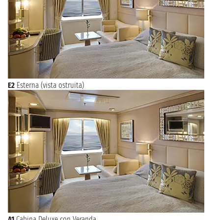
E2
Esterna (vista ostruita)
A1
Cabina Deluxe con Veranda