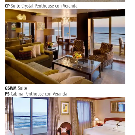
CP
Suite Crystal Penthouse con Veranda
GSWM
Suite
PS
Cabina Penthouse con Veranda