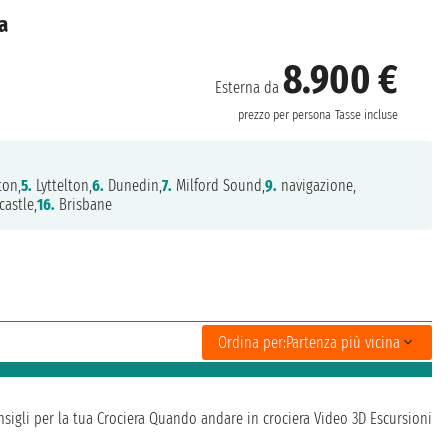
a
8.900 €
Esterna da
prezzo per persona
Tasse incluse
ton,
5.
Lyttelton,
6.
Dunedin,
7.
Milford Sound,
9.
navigazione,
astle,
16.
Brisbane
Ordina per:
Partenza più vicina
sigli per la tua Crociera
Quando andare in crociera
Video 3D
Escursioni