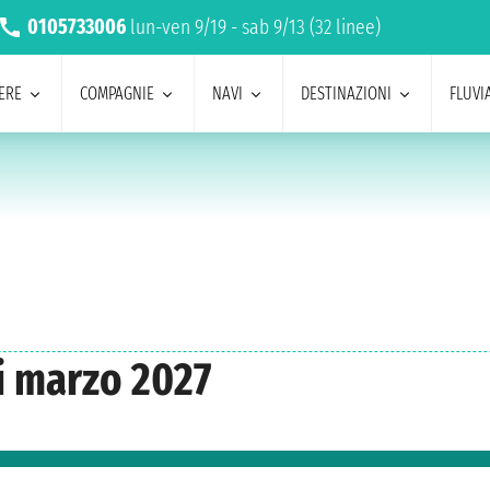
0105733006
lun-ven 9/19 - sab 9/13 (32 linee)
ERE
COMPAGNIE
NAVI
DESTINAZIONI
FLUVIA
di marzo 2027