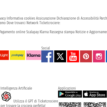
vacy
Informativa cookies
Assicurazione
Dichiarazione di Accessibilità
Parc
iamo
Dove trovarci
Network
Ticketcrociere:
Pagamento online
Scalapay
Klarna
Rassegna stampa
Notizie e Aggiornamen
Social
Intelligenza Artificiale
Applicazioni
Utilizza il GPT di Ticketcrociere
per trovare la crociera perfetta!