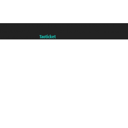
Taoticket S.r.l. Via Brigata Liguria, 3/21 16121 Genova ©2007/2026 - Ticketc
P.Iva 06206400720 - Capitale Sociale € 100.000,00 i.v. - Iscritta alla Came
Un portale del gruppo
Taoticket