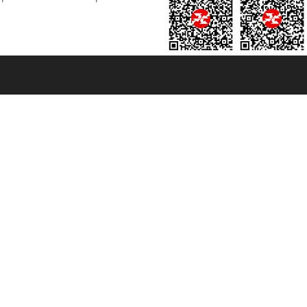
rociere ® è un Marchio Registrato
ra di Commercio di Genova con REA 433093. - Aut. Prov. n° 6167/131601 - Ass