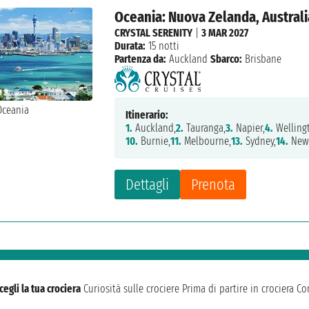
Oceania: Nuova Zelanda, Australi
CRYSTAL SERENITY
|
3 MAR 2027
Durata:
15 notti
Partenza da:
Auckland
Sbarco:
Brisbane
Itinerario:
1.
Auckland,
2.
Tauranga,
3.
Napier,
4.
Welling
10.
Burnie,
11.
Melbourne,
13.
Sydney,
14.
Newc
Dettagli
Prenota
cegli la tua crociera
Curiosità sulle crociere
Prima di partire in crociera
Con