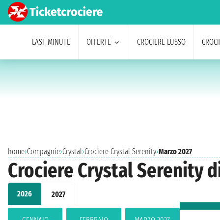
LAST MINUTE
OFFERTE
CROCIERE LUSSO
CROCI
home
›
Compagnie
›
Crystal
›
Crociere Crystal Serenity
›
Marzo 2027
Crociere Crystal Serenity 
2026
2027