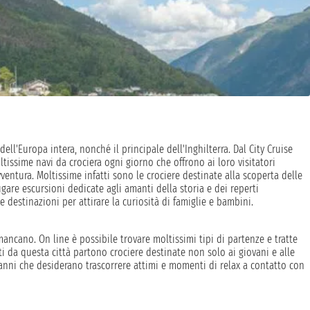
l'Europa intera, nonché il principale dell'Inghilterra. Dal City Cruise
ltissime navi da crociera ogni giorno che offrono ai loro visitatori
avventura. Moltissime infatti sono le crociere destinate alla scoperta delle
ugare escursioni dedicate agli amanti della storia e dei reperti
destinazioni per attirare la curiosità di famiglie e bambini.
cano. On line è possibile trovare moltissimi tipi di partenze e tratte
ti da questa città partono crociere destinate non solo ai giovani e alle
 anni che desiderano trascorrere attimi e momenti di relax a contatto con
base al periodo di navigata, e tengono soprattutto conto della durata
ande variabilità in base alla tipologia di cabina scelta: si va da un prezzo
a salire con la cabina con balcone e la suite che offre il massimo del