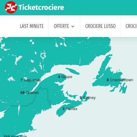
LAST MINUTE
OFFERTE
CROCIERE LUSSO
CROCI
4
Gaspe
8
Charlottetown
7
Saguenay
5
6
Quebec
9
Sydney
3
Halifax
2
10
New York