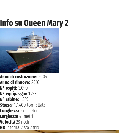
QUEBEC
n.d. - n.d.
venerdì 29 settembre 2028
QUEBEC
Info su Queen Mary 2
n.d. - n.d.
sabato 30 settembre 2028
SAGUENAY
n.d. - n.d.
NAVIGAZIONE
domenica 1 ottobre 2028
lunedì 2 ottobre 2028
CHARLOTTETOWN
n.d. - n.d.
Anno di costruzione:
2004
martedì 3 ottobre 2028
Anno di rinnovo:
2016
SYDNEY
n.d. - n.d.
N° ospiti:
3.090
N° equipaggio:
1.253
NAVIGAZIONE
mercoledì 4 ottobre 2028
N° cabine:
1.369
Stazza:
151.400 tonnellate
NAVIGAZIONE
giovedì 5 ottobre 2028
Lunghezza
345 metri
Larghezza
41 metri
venerdì 6 ottobre 2028
NEW YORK
Velocità
28 nodi
n.d.
HB
Interna Vista Atrio