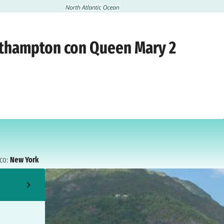
rdì 15 settembre 2028
outhampton con Queen Mary 2
co:
New York