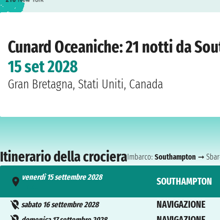
Home
›
Compagnie
›
Cunard
›
Oceaniche
›
Queen Mary 2
›
Southampton
›
vene
Cunard Oceaniche: 21 notti da S
15 set 2028
Gran Bretagna, Stati Uniti, Canada
Itinerario della crociera
Imbarco:
Southampton
➞ Sbar
venerdì 15 settembre 2028
SOUTHAMPTON
- n.d.
NAVIGAZIONE
sabato 16 settembre 2028
NAVIGAZIONE
domenica 17 settembre 2028