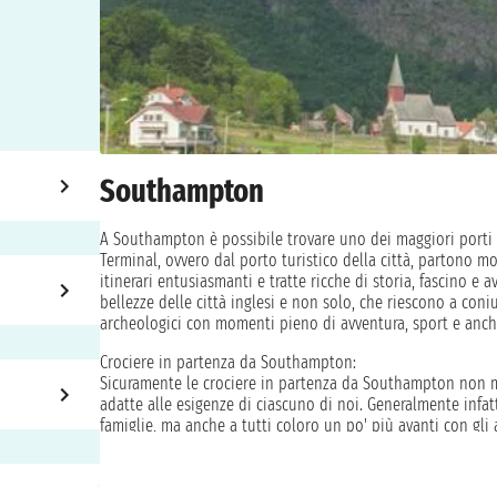
Southampton
A Southampton è possibile trovare uno dei maggiori porti del
Terminal, ovvero dal porto turistico della città, partono mo
itinerari entusiasmanti e tratte ricche di storia, fascino e 
bellezze delle città inglesi e non solo, che riescono a coni
archeologici con momenti pieno di avventura, sport e anche 
Crociere in partenza da Southampton:
Sicuramente le crociere in partenza da Southampton non man
adatte alle esigenze di ciascuno di noi. Generalmente infat
famiglie, ma anche a tutti coloro un po' più avanti con gli
la natura. Sono numerose le offerte, che variano anche in 
della vacanza. I prezzi sono del tutto accessibili con una gr
minore per chi predilige la cabina interna ed esterna, fino 