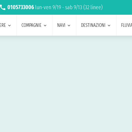
0105733006
lun-ven 9/19 - sab 9/13 (32 linee)
ERE
COMPAGNIE
NAVI
DESTINAZIONI
FLUVIA