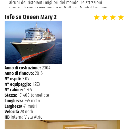
n.d. - n.d.
alcuni dei ristoranti migliori del mondo. Le attrazioni
principali sono raggruppate in Midtown Manhattan, non
NAVIGAZIONE
sabato 24 giugno 2028
lontano dal porto crociera.
Info su Queen Mary 2
NAVIGAZIONE
domenica 25 giugno 2028
Scivola giù il fiume di Hudson, scoprirete attrazioni
NAVIGAZIONE
lunedì 26 giugno 2028
indimenticabili, come l'Empire State Building o la statua della
libertà. Nella città che non dorme mai le cose da fare non
NAVIGAZIONE
martedì 27 giugno 2028
hanno fine, dalle luci di Broadway e Times Square ai musei di
fama mondiale, shopping e vaste scelte culinarie.
NAVIGAZIONE
mercoledì 28 giugno 2028
NAVIGAZIONE
giovedì 29 giugno 2028
venerdì 30 giugno 2028
NEW YORK
Anno di costruzione:
2004
n.d.
Anno di rinnovo:
2016
N° ospiti:
3.090
N° equipaggio:
1.253
N° cabine:
1.369
Stazza:
151.400 tonnellate
Lunghezza
345 metri
Larghezza
41 metri
Velocità
28 nodi
HB
Interna Vista Atrio