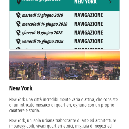
NEW YORK
- n.d.
NAVIGAZIONE
martedì 13 giugno 2028
NAVIGAZIONE
mercoledì 14 giugno 2028
NAVIGAZIONE
giovedì 15 giugno 2028
NAVIGAZIONE
venerdì 16 giugno 2028
NAVIGAZIONE
sabato 17 giugno 2028
NAVIGAZIONE
domenica 18 giugno 2028
lunedì 19 giugno 2028
SOUTHAMPTON
n.d. - n.d.
NAVIGAZIONE
martedì 20 giugno 2028
New York
mercoledì 21 giugno 2028
AMBURGO
New York una città incredibilmente varia e attiva, che consiste
n.d. - n.d.
di un intricato mosaico di quartieri, ognuno con un proprio
carattere e storia.
NAVIGAZIONE
giovedì 22 giugno 2028
New York, un'isola urbana traboccante di arte ed architetture
venerdì 23 giugno 2028
impareggiabili, vivaci quartieri etnici, migliaia di negozi ed
SOUTHAMPTON