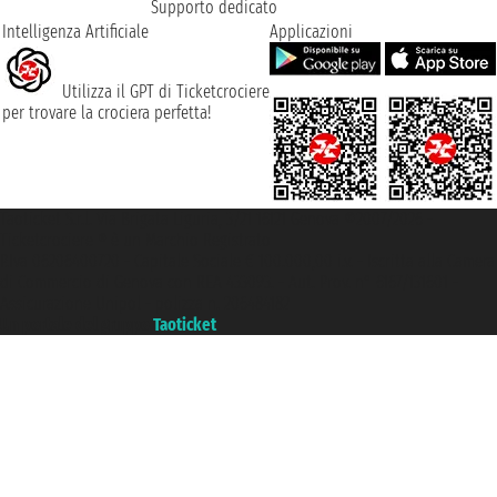
Supporto dedicato
Intelligenza Artificiale
Applicazioni
Utilizza il GPT di Ticketcrociere
per trovare la crociera perfetta!
Taoticket S.r.l. Via Brigata Liguria, 3/21 16121 Genova ©2007/2026 -
Ticketcrociere ® è un Marchio Registrato
P.Iva 06206400720 - Capitale Sociale € 100.000,00 i.v. - Iscritta alla Camera
di Commercio di Genova con REA 433093. - Aut. Prov. n° 6167/131601 -
Assicurazione Unipol - polizza n. 206484182
Un portale del gruppo
Taoticket