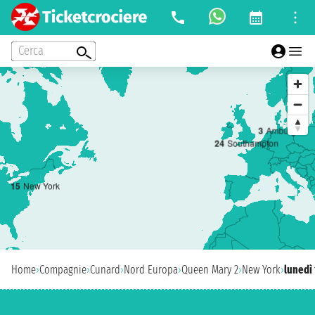
Cerca
3
Amburgo
2
4
Southampton
1
5
New York
Home
›
Compagnie
›
Cunard
›
Nord Europa
›
Queen Mary 2
›
New York
›
lunedì