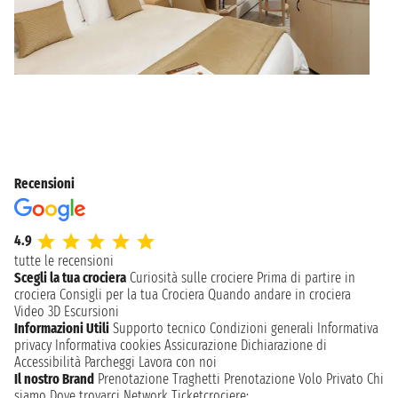
Recensioni
4.9
tutte le recensioni
Scegli la tua crociera
Curiosità sulle crociere
Prima di partire in
crociera
Consigli per la tua Crociera
Quando andare in crociera
Video 3D
Escursioni
Informazioni Utili
Supporto tecnico
Condizioni generali
Informativa
privacy
Informativa cookies
Assicurazione
Dichiarazione di
Accessibilità
Parcheggi
Lavora con noi
Il nostro Brand
Prenotazione Traghetti
Prenotazione Volo Privato
Chi
siamo
Dove trovarci
Network
Ticketcrociere: