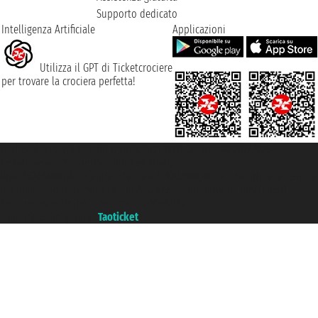
Supporto dedicato
Intelligenza Artificiale
Applicazioni
Utilizza il GPT di Ticketcrociere
per trovare la crociera perfetta!
Taoticket S.r.l. Via Brigata Liguria, 3/21 16121 Genova ©2007/2026 -
Ticketcrociere ® è un Marchio Registrato
P.Iva 06206400720 - Capitale Sociale € 100.000,00 i.v. - Iscritta alla Camera
di Commercio di Genova con REA 433093. - Aut. Prov. n° 6167/131601 -
Assicurazione Unipol - polizza n. 206484182
Un portale del gruppo
Taoticket