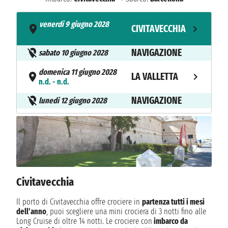
venerdì 9 giugno 2028
CIVITAVECCHIA
- n.d.
NAVIGAZIONE
sabato 10 giugno 2028
domenica 11 giugno 2028
LA VALLETTA
n.d. - n.d.
NAVIGAZIONE
lunedì 12 giugno 2028
martedì 13 giugno 2028
KOTOR
n.d. - n.d.
mercoledì 14 giugno 2028
SPALATO
n.d. - n.d.
Civitavecchia
giovedì 15 giugno 2028
ZADAR
n.d. - n.d.
Il porto di Civitavecchia offre crociere in
partenza tutti i mesi
dell’anno
, puoi scegliere una mini crociera di 3 notti fino alle
venerdì 16 giugno 2028
TRIESTE
Long Cruise di oltre 14 notti. Le crociere con
imbarco da
n.d. - n.d.