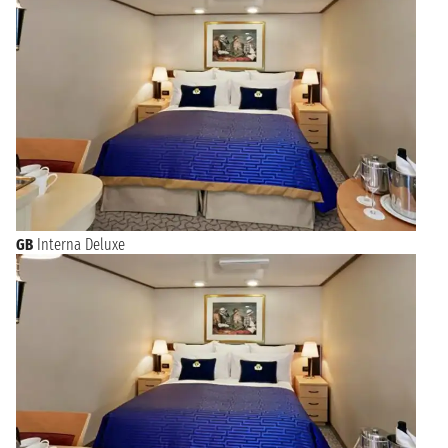
Crociere o MSC Crociere che offrono
partenze da Civitavecchia
tutto l’anno
.
Oltre a essere a un passo dalle meraviglie archeologiche di
Roma, Civitavecchia offre molto ai turisti che possono
passeggiare per le vie del centro storico ammirando le vetrine
dei negozi o la famosa Fontana di Vanvitelli. Da lì si può
visitare il Forte Michelangelo o la Porta Livorno fino ad arrivare
alla Darsena Romana. Da non perdere l’antico Lazzaretto e la
Rocca con i resti archeologici romani.
GB
Interna Deluxe