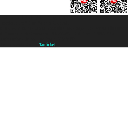
Taoticket S.r.l. Via Brigata Liguria, 3/21 16121 Genova ©2007/2026 -
Ticketcrociere ® è un Marchio Registrato
P.Iva 06206400720 - Capitale Sociale € 100.000,00 i.v. - Iscritta alla Camera
di Commercio di Genova con REA 433093. - Aut. Prov. n° 6167/131601 -
Assicurazione Unipol - polizza n. 206484182
Un portale del gruppo
Taoticket