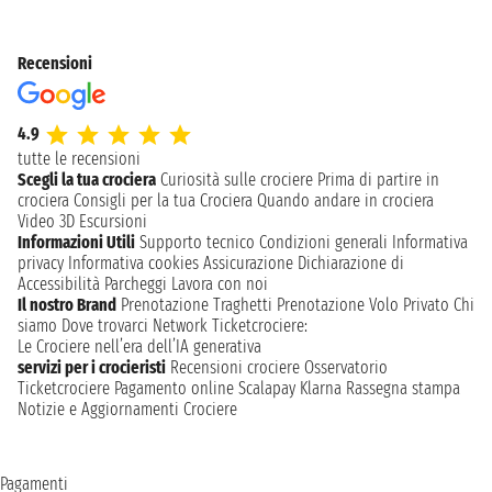
Recensioni
4.9
tutte le recensioni
Scegli la tua crociera
Curiosità sulle crociere
Prima di partire in
crociera
Consigli per la tua Crociera
Quando andare in crociera
Video 3D
Escursioni
Informazioni Utili
Supporto tecnico
Condizioni generali
Informativa
privacy
Informativa cookies
Assicurazione
Dichiarazione di
Accessibilità
Parcheggi
Lavora con noi
Il nostro Brand
Prenotazione Traghetti
Prenotazione Volo Privato
Chi
siamo
Dove trovarci
Network
Ticketcrociere:
Le Crociere nell’era dell’IA generativa
servizi per i crocieristi
Recensioni crociere
Osservatorio
Ticketcrociere
Pagamento online
Scalapay
Klarna
Rassegna stampa
Notizie e Aggiornamenti Crociere
Pagamenti