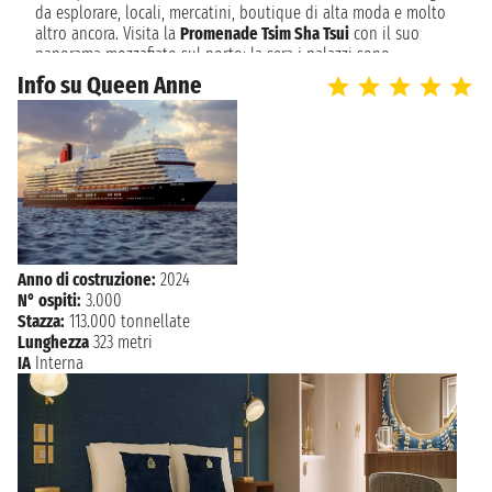
da esplorare, locali, mercatini, boutique di alta moda e molto
altro ancora. Visita la
Promenade Tsim Sha Tsui
con il suo
sabato 25 marzo 2028
SINGAPORE
panorama mozzafiato sul porto: la sera i palazzi sono
n.d. - n.d.
illuminati e offrono un vero e proprio spettacolo. Se ti
Info su Queen Anne
allontani dai grattacieli caratteristici della città e sei in cerca
domenica 26 marzo 2028
di luoghi più tranquilli, puoi spostarti a
Repulse Bay
, più
PORT KLANG
n.d. - n.d.
affollata d’estate, per fare una passeggiata rilassante e per
disintossicarvi dal traffico e dalla frenesia tipica delle grandi
metropoli. Molte delle
crociere in Oriente
partono dal porto di
lunedì 27 marzo 2028
PENANG
Hong Kong e ti portano in Vietnam, Cambogia,
Tailandia
e
n.d. - n.d.
Singapore, per scoprire alcuni tra i luoghi più esotici al
NAVIGAZIONE
mondo. Puoi visitare il lontano oriente a bordo delle navi
martedì 28 marzo 2028
Royal Caribbean, Norwegian Cruise Line, Silversea e molte altre.
NAVIGAZIONE
mercoledì 29 marzo 2028
Anno di costruzione:
2024
N° ospiti:
3.000
Hong Kong (cinese: 香港, Xiānggǎngpinyin; letteralmente
NAVIGAZIONE
giovedì 30 marzo 2028
Stazza:
113.000 tonnellate
"Porto profumato") è una delle due regioni amministrative
NAVIGAZIONE
Lunghezza
323 metri
venerdì 31 marzo 2028
speciali della Repubblica popolare cinese insieme a Macao. Si
IA
Interna
trova sulla costa meridionale della Cina tra il delta del Fiume
NAVIGAZIONE
sabato 1 aprile 2028
delle Perle e il Mar Cinese Meridionale. La città è famosa per la
NAVIGAZIONE
sua preponderante skyline e il profondo porto naturale. Con
domenica 2 aprile 2028
una superficie di 1.104 km2 e una popolazione di sette milioni
NAVIGAZIONE
lunedì 3 aprile 2028
di persone, Hong Kong è una delle aree più densamente
popolate del mondo. Il 95% della popolazione di Hong Kong è
martedì 4 aprile 2028
di etnia cinese, mentre il restante 5% appartiene agli altri