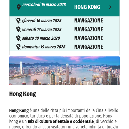
mercoledì 15 marzo 2028
HONG KONG
- n.d.
NAVIGAZIONE
giovedì 16 marzo 2028
NAVIGAZIONE
venerdì 17 marzo 2028
NAVIGAZIONE
sabato 18 marzo 2028
NAVIGAZIONE
domenica 19 marzo 2028
lunedì 20 marzo 2028
BANGKOK
n.d. - n.d.
martedì 21 marzo 2028
BANGKOK
n.d. - n.d.
Hong Kong
mercoledì 22 marzo 2028
KO SAMUI
n.d. - n.d.
NAVIGAZIONE
Hong Kong
è una delle città più importanti della Cina a livello
giovedì 23 marzo 2028
economico, turistico e per la densità di popolazione. Hong
Kong è un
mix di cultura orientale e occidentale
, di vecchio e
venerdì 24 marzo 2028
SINGAPORE
nuovo, offrendo ai suoi visitatori una varietà infinita di luoghi
n.d. - n.d.