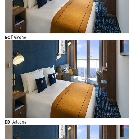
BC
Balcone
BD
Balcone