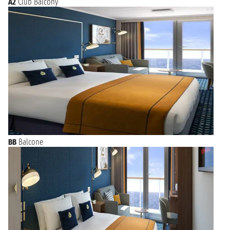
A2
Club Balcony
BB
Balcone