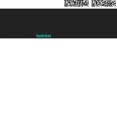
Taoticket S.r.l. Via Brigata Liguria, 3/21 16121 Genova ©2007/2026 -
Ticketcrociere ® è un Marchio Registrato
P.Iva 06206400720 - Capitale Sociale € 100.000,00 i.v. - Iscritta alla Camera
di Commercio di Genova con REA 433093. - Aut. Prov. n° 6167/131601 -
Assicurazione Unipol - polizza n. 206484182
Un portale del gruppo
Taoticket