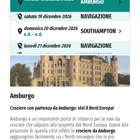
AMBURGO
- n.d.
NAVIGAZIONE
sabato 19 dicembre 2026
domenica 20 dicembre 2026
SOUTHAMPTON
n.d. - n.d.
NAVIGAZIONE
lunedì 21 dicembre 2026
NAVIGAZIONE
martedì 22 dicembre 2026
NAVIGAZIONE
mercoledì 23 dicembre 2026
giovedì 24 dicembre 2026
FUNCHAL
n.d. - n.d.
NAVIGAZIONE
venerdì 25 dicembre 2026
Amburgo
sabato 26 dicembre 2026
Crociere con partenza da Amburgo: vivi il Nord Europa!
LANZAROTE
n.d. - n.d.
Amburgo è un importante porto di imbarco per le navi da
crociera che salpano alla scoperta del Nord Europa. Grazie alla
domenica 27 dicembre 2026
FUERTEVENTURA
posizione di questa città infatti le
crociere da Amburgo
n.d. - n.d.
raggiungono facilmente sia i fiordi norvegesi che le più