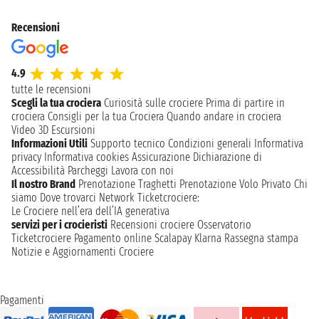
Recensioni
4.9
tutte le recensioni
Scegli la tua crociera
Curiosità sulle crociere
Prima di partire in
crociera
Consigli per la tua Crociera
Quando andare in crociera
Video 3D
Escursioni
Informazioni Utili
Supporto tecnico
Condizioni generali
Informativa
privacy
Informativa cookies
Assicurazione
Dichiarazione di
Accessibilità
Parcheggi
Lavora con noi
Il nostro Brand
Prenotazione Traghetti
Prenotazione Volo Privato
Chi
siamo
Dove trovarci
Network
Ticketcrociere:
Le Crociere nell’era dell’IA generativa
servizi per i crocieristi
Recensioni crociere
Osservatorio
Ticketcrociere
Pagamento online
Scalapay
Klarna
Rassegna stampa
Notizie e Aggiornamenti Crociere
Pagamenti