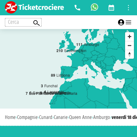
Cerca
1
11
Amburgo
2
10
Southampton
8
9
Lisbona
3
Funchal
4
Lanzarote
6
Santa Cruz de Tenerife
5
Fuerteventura
7
Las Palmas de Gran Canaria
Home
›
Compagnie
›
Cunard
›
Canarie
›
Queen Anne
›
Amburgo
›
venerdì 18 d