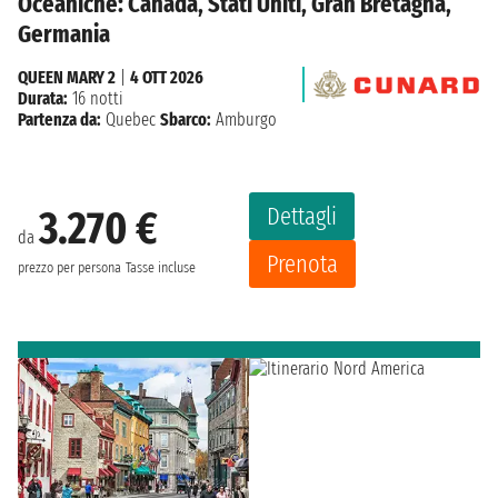
Oceaniche: Canada, Stati Uniti, Gran Bretagna,
Germania
QUEEN MARY 2
|
4 OTT 2026
Durata:
16 notti
Partenza da:
Quebec
Sbarco:
Amburgo
Dettagli
3.270 €
da
Prenota
prezzo per persona
Tasse incluse