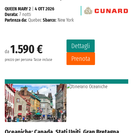
QUEEN MARY 2
|
4 OTT 2026
Durata:
7 notti
Partenza da:
Quebec
Sbarco:
New York
Dettagli
1.590 €
da
Prenota
prezzo per persona
Tasse incluse
Oceaniche: Canada, Stati Uniti, Gran Bretagna