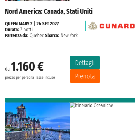
Nord America: Canada, Stati Uniti
QUEEN MARY 2
|
24 SET 2027
Durata:
7 notti
Partenza da:
Quebec
Sbarco:
New York
Dettagli
1.160 €
da
Prenota
prezzo per persona
Tasse incluse