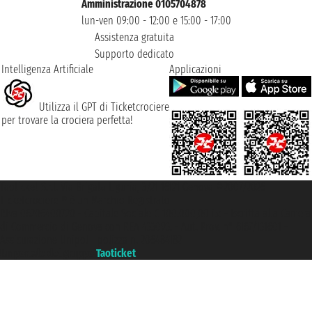
Amministrazione 0105704878
lun-ven 09:00 - 12:00 e 15:00 - 17:00
Assistenza gratuita
Supporto dedicato
Intelligenza Artificiale
Applicazioni
Utilizza il GPT di Ticketcrociere
per trovare la crociera perfetta!
Taoticket S.r.l. Via Brigata Liguria, 3/21 16121 Genova ©2007/2026 -
Ticketcrociere ® è un Marchio Registrato
P.Iva 06206400720 - Capitale Sociale € 100.000,00 i.v. - Iscritta alla Camera
di Commercio di Genova con REA 433093. - Aut. Prov. n° 6167/131601 -
Assicurazione Unipol - polizza n. 206484182
Un portale del gruppo
Taoticket