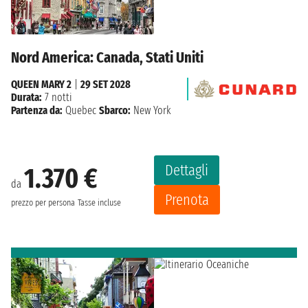
Nord America: Canada, Stati Uniti
QUEEN MARY 2
|
29 SET 2028
Durata:
7 notti
Partenza da:
Quebec
Sbarco:
New York
Dettagli
1.370 €
da
Prenota
prezzo per persona
Tasse incluse