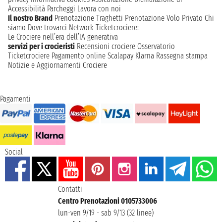
Accessibilità
Parcheggi
Lavora con noi
Il nostro Brand
Prenotazione Traghetti
Prenotazione Volo Privato
Chi
siamo
Dove trovarci
Network
Ticketcrociere:
Le Crociere nell’era dell’IA generativa
servizi per i crocieristi
Recensioni crociere
Osservatorio
Ticketcrociere
Pagamento online
Scalapay
Klarna
Rassegna stampa
Notizie e Aggiornamenti Crociere
Pagamenti
Social
Contatti
Centro Prenotazioni 0105733006
lun-ven 9/19 - sab 9/13 (32 linee)