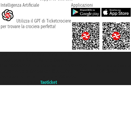
Intelligenza Artificiale
Applicazioni
Utilizza il GPT di Ticketcrociere
per trovare la crociera perfetta!
Taoticket S.r.l. Via Brigata Liguria, 3/21 16121 Genova ©2007/2026 -
Ticketcrociere ® è un Marchio Registrato
P.Iva 06206400720 - Capitale Sociale € 100.000,00 i.v. - Iscritta alla Camera
di Commercio di Genova con REA 433093. - Aut. Prov. n° 6167/131601 -
Assicurazione Unipol - polizza n. 206484182
Un portale del gruppo
Taoticket