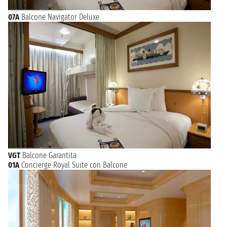
07A
Balcone Navigator Deluxe
VGT
Balcone Garantita
01A
Concierge Royal Suite con Balcone