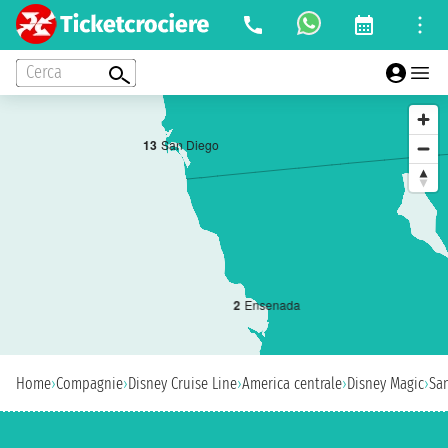
Cerca
1
3
San Diego
2
Ensenada
Home
›
Compagnie
›
Disney Cruise Line
›
America centrale
›
Disney Magic
›
Sa