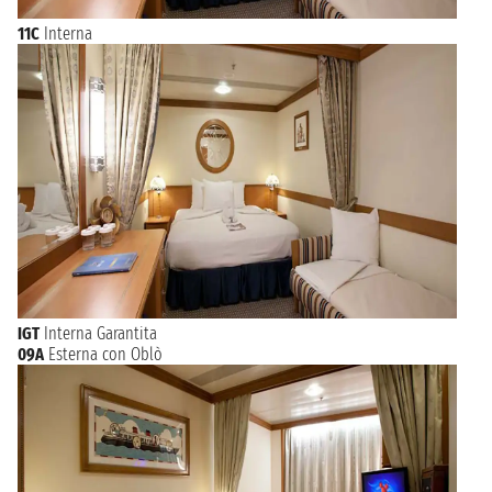
11C
Interna
IGT
Interna Garantita
09A
Esterna con Oblò