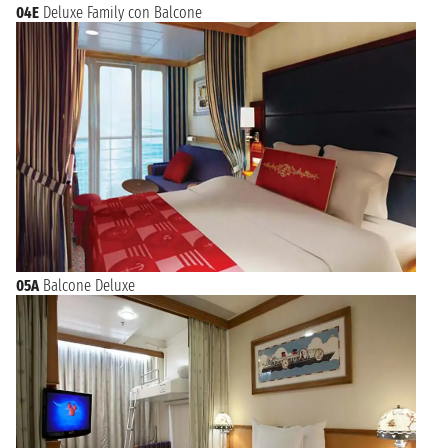
04E
Deluxe Family con Balcone
05A
Balcone Deluxe