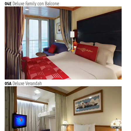
04E
Deluxe Family con Balcone
05A
Deluxe Verandah