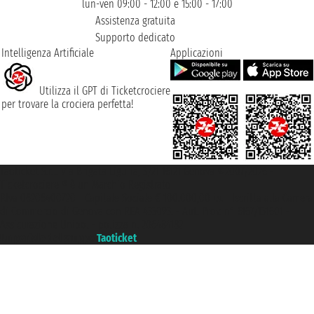
lun-ven 09:00 - 12:00 e 15:00 - 17:00
Assistenza gratuita
Supporto dedicato
Intelligenza Artificiale
Applicazioni
Utilizza il GPT di Ticketcrociere
per trovare la crociera perfetta!
Taoticket S.r.l. Via Brigata Liguria, 3/21 16121 Genova ©2007/2026 -
Ticketcrociere ® è un Marchio Registrato
P.Iva 06206400720 - Capitale Sociale € 100.000,00 i.v. - Iscritta alla Camera
di Commercio di Genova con REA 433093. - Aut. Prov. n° 6167/131601 -
Assicurazione Unipol - polizza n. 206484182
Un portale del gruppo
Taoticket