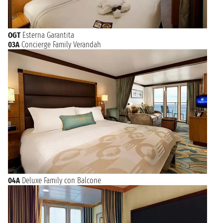
OGT
Esterna Garantita
03A
Concierge Family Verandah
04A
Deluxe Family con Balcone