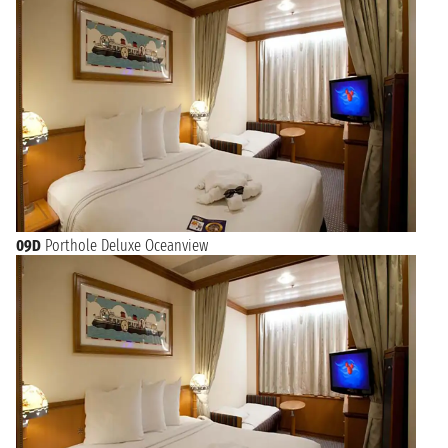
09D
Porthole Deluxe Oceanview