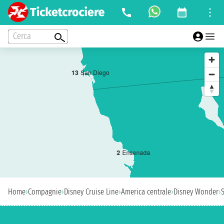
Cerca
1
3
San Diego
2
Ensenada
Home
›
Compagnie
›
Disney Cruise Line
›
America centrale
›
Disney Wonder
›