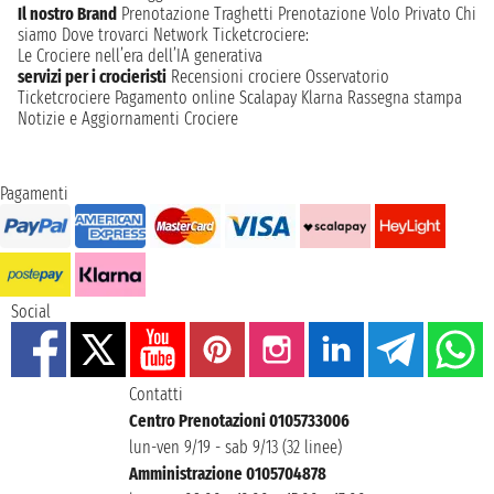
Il nostro Brand
Prenotazione Traghetti
Prenotazione Volo Privato
Chi
siamo
Dove trovarci
Network
Ticketcrociere:
Le Crociere nell’era dell’IA generativa
servizi per i crocieristi
Recensioni crociere
Osservatorio
Ticketcrociere
Pagamento online
Scalapay
Klarna
Rassegna stampa
Notizie e Aggiornamenti Crociere
Pagamenti
Social
Contatti
Centro Prenotazioni 0105733006
lun-ven 9/19 - sab 9/13 (32 linee)
Amministrazione 0105704878