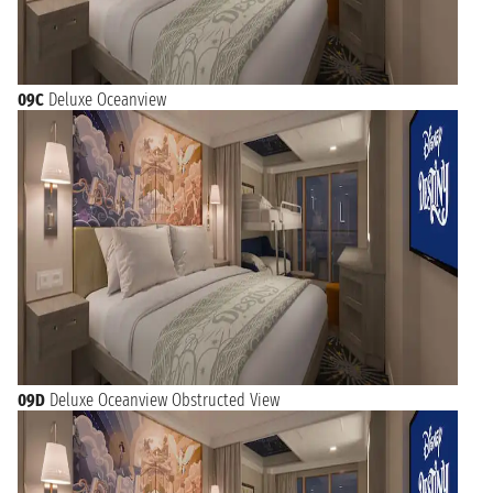
09C
Deluxe Oceanview
09D
Deluxe Oceanview Obstructed View