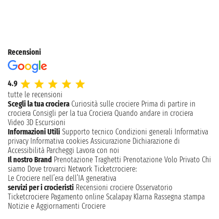
Recensioni
4.9
tutte le recensioni
Scegli la tua crociera
Curiosità sulle crociere
Prima di partire in
crociera
Consigli per la tua Crociera
Quando andare in crociera
Video 3D
Escursioni
Informazioni Utili
Supporto tecnico
Condizioni generali
Informativa
privacy
Informativa cookies
Assicurazione
Dichiarazione di
Accessibilità
Parcheggi
Lavora con noi
Il nostro Brand
Prenotazione Traghetti
Prenotazione Volo Privato
Chi
siamo
Dove trovarci
Network
Ticketcrociere:
Le Crociere nell’era dell’IA generativa
servizi per i crocieristi
Recensioni crociere
Osservatorio
Ticketcrociere
Pagamento online
Scalapay
Klarna
Rassegna stampa
Notizie e Aggiornamenti Crociere