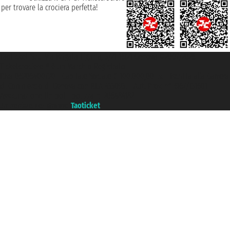
per trovare la crociera perfetta!
Taoticket S.r.l. Via Brigata Liguria, 3/21 16121 Genova ©2007/2026 -
Ticketcrociere ® è un Marchio Registrato
P.Iva 06206400720 - Capitale Sociale € 100.000,00 i.v. - Iscritta alla Camera
di Commercio di Genova con REA 433093. - Aut. Prov. n° 6167/131601 -
Assicurazione Unipol - polizza n. 206484182
Un portale del gruppo
Taoticket