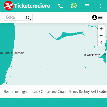
Cerca
1
3
Fort Lauderdale
2
Castaway Cay
Home
›
Compagnie
›
Disney Cruise Line
›
Caraibi
›
Disney Destiny
›
Fort Laude