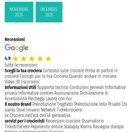
NOVEMBRE
DICEMBRE
2026
2026
Recensioni
4.9
tutte le recensioni
Scegli la tua crociera
Curiosità sulle crociere
Prima di partire in
crociera
Consigli per la tua Crociera
Quando andare in crociera
Video 3D
Escursioni
Informazioni Utili
Supporto tecnico
Condizioni generali
Informativa
privacy
Informativa cookies
Assicurazione
Dichiarazione di
Accessibilità
Parcheggi
Lavora con noi
Il nostro Brand
Prenotazione Traghetti
Prenotazione Volo Privato
Chi
siamo
Dove trovarci
Network
Ticketcrociere:
Le Crociere nell’era dell’IA generativa
servizi per i crocieristi
Recensioni crociere
Osservatorio
Ticketcrociere
Pagamento online
Scalapay
Klarna
Rassegna stampa