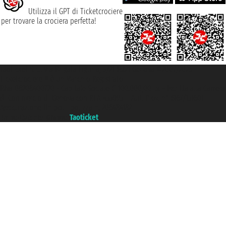
Utilizza il GPT di Ticketcrociere
per trovare la crociera perfetta!
Taoticket S.r.l. Via Brigata Liguria, 3/21 16121 Genova ©2007/2026 -
Ticketcrociere ® è un Marchio Registrato
P.Iva 06206400720 - Capitale Sociale € 100.000,00 i.v. - Iscritta alla Camera
di Commercio di Genova con REA 433093. - Aut. Prov. n° 6167/131601 -
Assicurazione Unipol - polizza n. 206484182
Un portale del gruppo
Taoticket