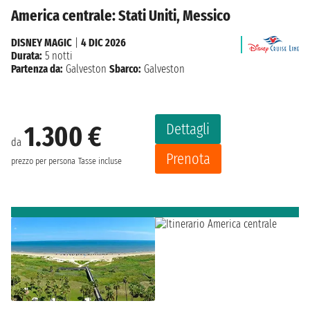
America centrale: Stati Uniti, Messico
DISNEY MAGIC
|
4 DIC 2026
Durata:
5 notti
Partenza da:
Galveston
Sbarco:
Galveston
Dettagli
1.300 €
da
Prenota
prezzo per persona
Tasse incluse