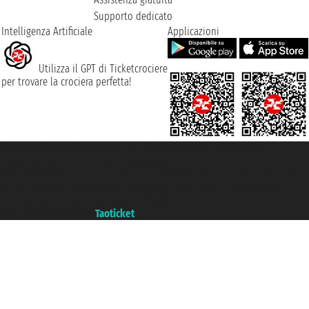
Supporto dedicato
Intelligenza Artificiale
Applicazioni
Utilizza il GPT di Ticketcrociere
per trovare la crociera perfetta!
Taoticket S.r.l. Via Brigata Liguria, 3/21 16121 Genova ©2007/2026 -
Ticketcrociere ® è un Marchio Registrato
P.Iva 06206400720 - Capitale Sociale € 100.000,00 i.v. - Iscritta alla Camera
di Commercio di Genova con REA 433093. - Aut. Prov. n° 6167/131601 -
Assicurazione Unipol - polizza n. 206484182
Un portale del gruppo
Taoticket