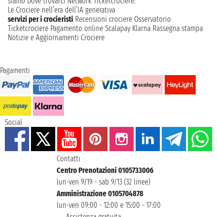
siamo
Dove trovarci
Network
Ticketcrociere:
Le Crociere nell’era dell’IA generativa
servizi per i crocieristi
Recensioni crociere
Osservatorio
Ticketcrociere
Pagamento online
Scalapay
Klarna
Rassegna stampa
Notizie e Aggiornamenti Crociere
Pagamenti
Social
Contatti
Centro Prenotazioni 0105733006
lun-ven 9/19 - sab 9/13 (32 linee)
Amministrazione 0105704878
lun-ven 09:00 - 12:00 e 15:00 - 17:00
Assistenza gratuita