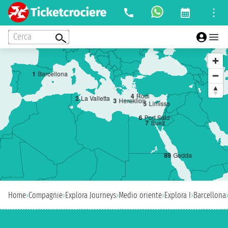
Cerca
1
Barcellona
4
Rodi
2
La Valletta
3
Heraklion
5
Limisso
6
Port Said
7
Suez
8
9
Gedda
Home
›
Compagnie
›
Explora Journeys
›
Medio oriente
›
Explora I
›
Barcellona