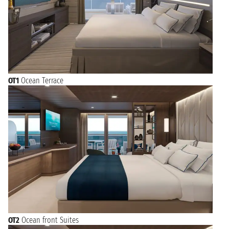
OT1
Ocean Terrace
OT2
Ocean front Suites