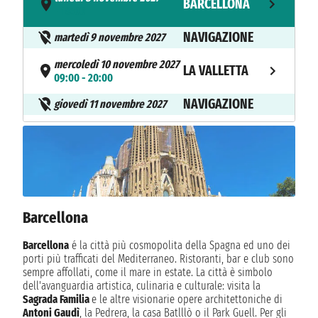
BARCELLONA
- 18:00
NAVIGAZIONE
martedì 9 novembre 2027
mercoledì 10 novembre 2027
LA VALLETTA
09:00 - 20:00
NAVIGAZIONE
giovedì 11 novembre 2027
venerdì 12 novembre 2027
HERAKLION
09:00 - 19:00
sabato 13 novembre 2027
RODI
08:00 - 16:00
Barcellona
domenica 14 novembre 2027
LIMISSO
09:00 - 17:00
Barcellona
é la città più cosmopolita della Spagna ed uno dei
porti più trafficati del Mediterraneo. Ristoranti, bar e club sono
lunedì 15 novembre 2027
PORT SAID
sempre affollati, come il mare in estate. La città è simbolo
07:00 - 22:00
dell'avanguardia artistica, culinaria e culturale: visita la
Sagrada Familia
e le altre visionarie opere architettoniche di
NAVIGAZIONE
martedì 16 novembre 2027
Antoni Gaudì
, la Pedrera, la casa Batlllò o il Park Guell. Per gli