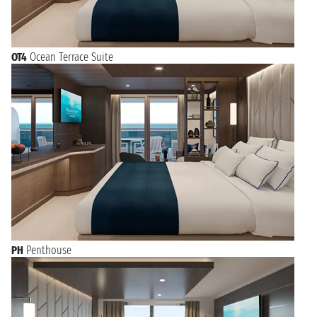
OT4
Ocean Terrace Suite
PH
Penthouse