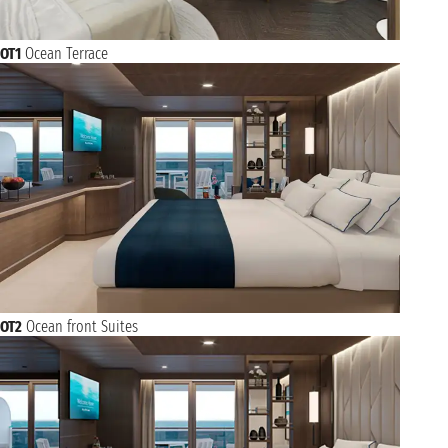
OT1
Ocean Terrace
OT2
Ocean front Suites