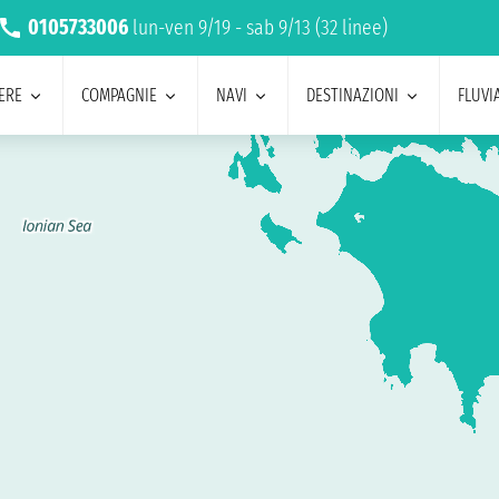
0105733006
lun-ven 9/19 - sab 9/13 (32 linee)
ERE
COMPAGNIE
NAVI
DESTINAZIONI
FLUVIA