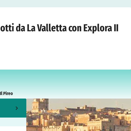
abato 20 marzo 2027
tti da La Valletta con Explora II
Il Pireo