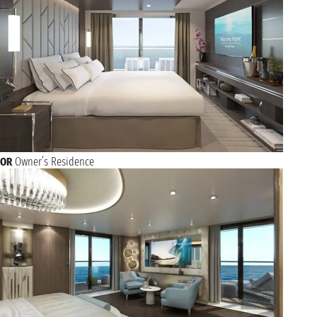
OR
Owner’s Residence