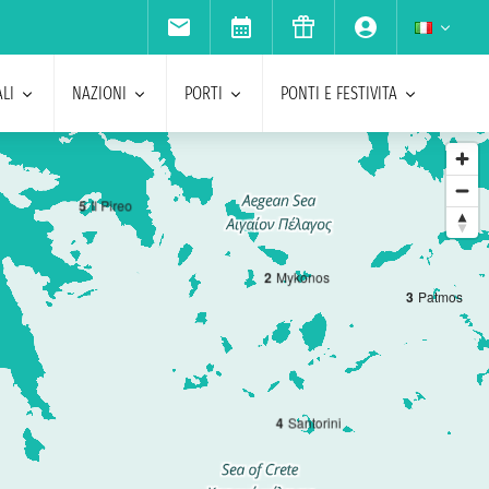
LI
NAZIONI
PORTI
PONTI E FESTIVITA
5
Il Pireo
2
Mykonos
3
Patmos
4
Santorini