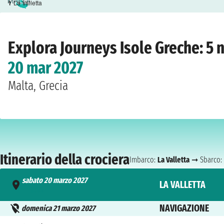
1
La Valletta
Home
›
Compagnie
›
Explora Journeys
›
Isole Greche
›
Explora II
›
La Valletta
›
s
Explora Journeys Isole Greche: 5 no
20 mar 2027
Malta, Grecia
Itinerario della crociera
Imbarco:
La Valletta
➞ Sbarco:
sabato 20 marzo 2027
LA VALLETTA
- 19:00
NAVIGAZIONE
domenica 21 marzo 2027