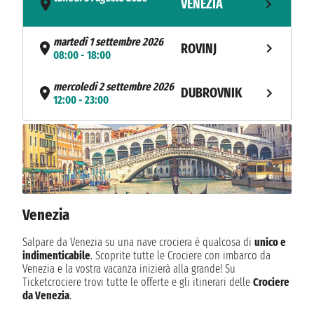
VENEZIA
- 18:00
martedì 1 settembre 2026
ROVINJ
08:00 - 18:00
mercoledì 2 settembre 2026
DUBROVNIK
12:00 - 23:00
giovedì 3 settembre 2026
BRINDISI
09:00 - 19:00
venerdì 4 settembre 2026
FISKARDO
09:00 - 21:00
Venezia
NAVIGAZIONE
sabato 5 settembre 2026
domenica 6 settembre 2026
Salpare da Venezia su una nave crociera è qualcosa di
unico e
MILO
09:00 - 21:00
indimenticabile
. Scoprite tutte le Crociere con imbarco da
Venezia e la vostra vacanza inizierà alla grande! Su
Ticketcrociere trovi tutte le offerte e gli itinerari delle
Crociere
lunedì 7 settembre 2026
IL PIREO
da Venezia
.
07:00