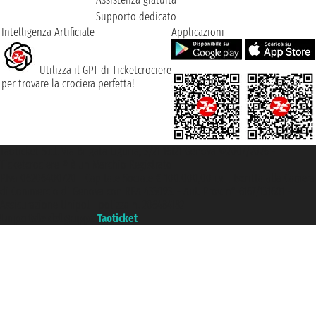
Supporto dedicato
Intelligenza Artificiale
Applicazioni
Utilizza il GPT di Ticketcrociere
per trovare la crociera perfetta!
Taoticket S.r.l. Via Brigata Liguria, 3/21 16121 Genova ©2007/2026 -
Ticketcrociere ® è un Marchio Registrato
P.Iva 06206400720 - Capitale Sociale € 100.000,00 i.v. - Iscritta alla Camera
di Commercio di Genova con REA 433093. - Aut. Prov. n° 6167/131601 -
Assicurazione Unipol - polizza n. 206484182
Un portale del gruppo
Taoticket