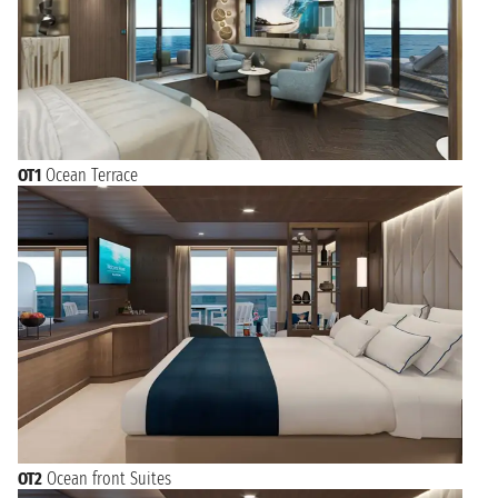
OT1
Ocean Terrace
OT2
Ocean front Suites