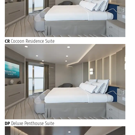
accompagnati da un buon bicchiere di Cabernet Sauvignon
prima di riprendere la vostra visita della città. Venezia attrae
molti turisti durante tutto l’anno e in particolar modo durante
il famoso e spettacolare
Carnevale di Venezia
: scoprite su
Ticketcrociere tutte le partenze da Venezia durante il periodo
di Carnevale e sarete testimoni di un evento unico nel suo
genere.
CR
Cocoon Residence Suite
Venezia è famosa anche per le sue manifestazioni artistiche
come la “
Biennale di Venezia
” e la “Biennale di Architettura”,
unite le vostre passioni a una vacanza in crociera scegliendo di
partire da Venezia in questi periodi e non rimarrete delusi!
DP
Deluxe Penthouse Suite