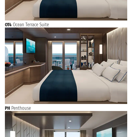
OT4
Ocean Terrace Suite
PH
Penthouse