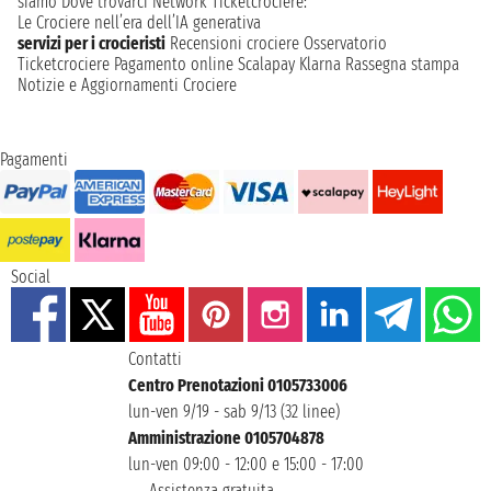
siamo
Dove trovarci
Network
Ticketcrociere:
Le Crociere nell’era dell’IA generativa
servizi per i crocieristi
Recensioni crociere
Osservatorio
Ticketcrociere
Pagamento online
Scalapay
Klarna
Rassegna stampa
Notizie e Aggiornamenti Crociere
Pagamenti
Social
Contatti
Centro Prenotazioni 0105733006
lun-ven 9/19 - sab 9/13 (32 linee)
Amministrazione 0105704878
lun-ven 09:00 - 12:00 e 15:00 - 17:00
Assistenza gratuita