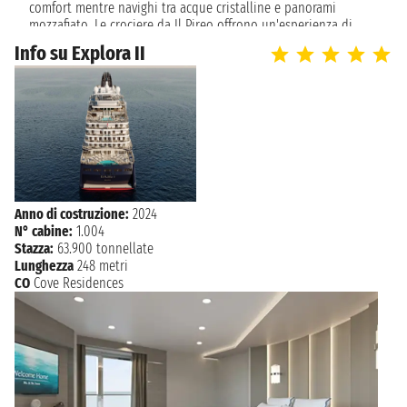
comfort mentre navighi tra acque cristalline e panorami
mozzafiato. Le crociere da Il Pireo offrono un'esperienza di
viaggio che unisce la ricchezza della storia greca con il puro
Info su Explora II
piacere di una vacanza in mare, partendo comodamente dal
cuore dell'antica Grecia.
Anno di costruzione:
2024
N° cabine:
1.004
Stazza:
63.900 tonnellate
Lunghezza
248 metri
CO
Cove Residences