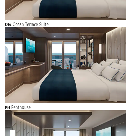
OT4
Ocean Terrace Suite
PH
Penthouse