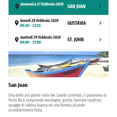
domenica 27 febbraio 2028
SAN JUAN
- 17:00
lunedì 28 febbraio 2028
GUSTAVIA
09:00 - 23:55
martedì 29 febbraio 2028
ST. JOHN
09:00 - 21:00
mercoledì 1 marzo 2028
BASSETERRE
08:00 - 17:00
NAVIGAZIONE
giovedì 2 marzo 2028
NAVIGAZIONE
venerdì 3 marzo 2028
San Juan
sabato 4 marzo 2028
OCEAN CAY
09:00 - 21:00
Una delle più grandi isole dei Caraibi orientali, il panorama di
Porto Rico comprende montagne, grotte, barriere coralline,
domenica 5 marzo 2028
MIAMI
spiagge di sabbia bianca ed una foresta pluviale
08:00
incredibilmente folta.