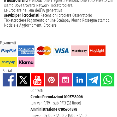
Il nostro Brand
Prenotazione Traghetti
Prenotazione Volo Privato
Chi
siamo
Dove trovarci
Network
Ticketcrociere:
Le Crociere nell’era dell’IA generativa
servizi per i crocieristi
Recensioni crociere
Osservatorio
Ticketcrociere
Pagamento online
Scalapay
Klarna
Rassegna stampa
Notizie e Aggiornamenti Crociere
Pagamenti
Social
Contatti
Centro Prenotazioni 0105733006
lun-ven 9/19 - sab 9/13 (32 linee)
Amministrazione 0105704878
lun-ven 09:00 - 12:00 e 15:00 - 17:00