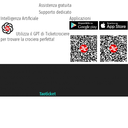
Assistenza gratuita
Supporto dedicato
Intelligenza Artificiale
Applicazioni
Utilizza il GPT di Ticketcrociere
per trovare la crociera perfetta!
Taoticket S.r.l. Via Brigata Liguria, 3/21 16121 Genova ©2007/2026 -
Ticketcrociere ® è un Marchio Registrato
P.Iva 06206400720 - Capitale Sociale € 100.000,00 i.v. - Iscritta alla Camera
di Commercio di Genova con REA 433093. - Aut. Prov. n° 6167/131601 -
Assicurazione Unipol - polizza n. 206484182
Un portale del gruppo
Taoticket