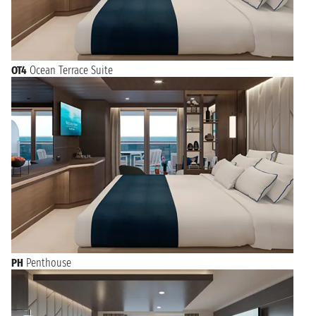
OT4
Ocean Terrace Suite
PH
Penthouse