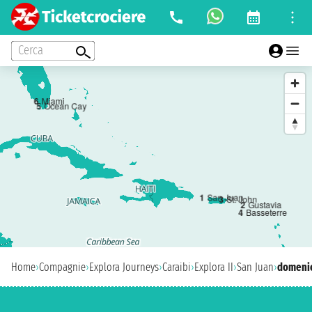
Cerca
6
Miami
5
Ocean Cay
1
San Juan
3
St. John
2
Gustavia
4
Basseterre
Home
›
Compagnie
›
Explora Journeys
›
Caraibi
›
Explora II
›
San Juan
›
domenic