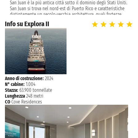
San Juan è la più antica città sotto il dominio degli Stati Uniti.
San Juan si trova nel nord-est di Puerto Rico e caratteristiche
distintamente un secolo-vecchia architettura, quali fortezze
militari spagnole costruite dal 1540 al 1800, un attivo porto ed
Info su Explora II
una zona economica molto attiva nel distretto di Hato Rey.
San Juan ha magnifiche spiagge, Alberghi, piazze, siti storici e
musei. San Juan è una città latino-americana con la cultura
spagnola mescolata a tradizioni africane e Taíno con
un'influenza americana. I cittadini di San Juan sono molto
festosi, come sul resto dell'isola.
Anno di costruzione:
2024
N° cabine:
1.004
Stazza:
63.900 tonnellate
Lunghezza
248 metri
CO
Cove Residences