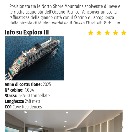
Posizionata tra le North Shore Mountains spolverate di neve e
le ricche acque blu dell'Oceano Pacifico, Vancouver unisce la
raffinatezza della grande città con il fascino e l'accoglienza
della piccola città. Non perdetevi il Queen Elizabeth Park – un
arboreto civico di 130 acri arricchiti con sculture dell'artista
Info su Explora III
moderna Henry Moore. Con i suoi numerosi parchi, spiagge,
giardini, musei, gallerie d'arte e diversità etnica, Vancouver è
uno di quei rari luoghi che realmente vivono fino alla sua
promessa di offrire qualcosa per tutti.
Anno di costruzione:
2025
N° cabine:
1.004
Stazza:
63.900 tonnellate
Lunghezza
248 metri
CO1
Cove Residences