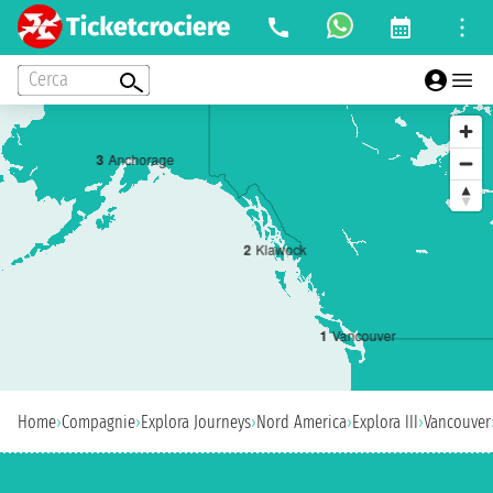
Cerca
3
Anchorage
2
Klawock
1
Vancouver
Home
›
Compagnie
›
Explora Journeys
›
Nord America
›
Explora III
›
Vancouver