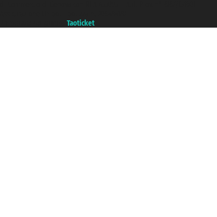
di Commercio di Genova con REA 433093. - Aut. Prov. n° 6167/131601 -
Assicurazione Unipol - polizza n. 206484182
Un portale del gruppo
Taoticket