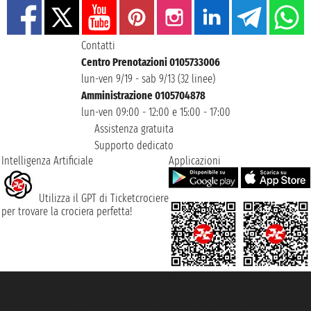
Contatti
Centro Prenotazioni 0105733006
lun-ven 9/19 - sab 9/13 (32 linee)
Amministrazione 0105704878
lun-ven 09:00 - 12:00 e 15:00 - 17:00
Assistenza gratuita
Supporto dedicato
Intelligenza Artificiale
Applicazioni
Utilizza il GPT di Ticketcrociere
per trovare la crociera perfetta!
Taoticket S.r.l. Via Brigata Liguria, 3/21 16121 Genova ©2007/2026 -
Ticketcrociere ® è un Marchio Registrato
P.Iva 06206400720 - Capitale Sociale € 100.000,00 i.v. - Iscritta alla Camera