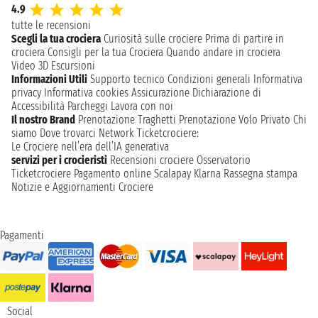
4.9
tutte le recensioni
Scegli la tua crociera
Curiosità sulle crociere
Prima di partire in
crociera
Consigli per la tua Crociera
Quando andare in crociera
Video 3D
Escursioni
Informazioni Utili
Supporto tecnico
Condizioni generali
Informativa
privacy
Informativa cookies
Assicurazione
Dichiarazione di
Accessibilità
Parcheggi
Lavora con noi
Il nostro Brand
Prenotazione Traghetti
Prenotazione Volo Privato
Chi
siamo
Dove trovarci
Network
Ticketcrociere:
Le Crociere nell’era dell’IA generativa
servizi per i crocieristi
Recensioni crociere
Osservatorio
Ticketcrociere
Pagamento online
Scalapay
Klarna
Rassegna stampa
Notizie e Aggiornamenti Crociere
Pagamenti
Social