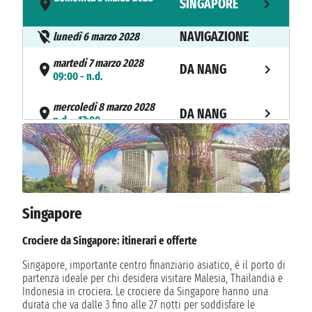
SINGAPORE
- 20:00
NAVIGAZIONE
lunedì 6 marzo 2028
martedì 7 marzo 2028
DA NANG
09:00 - n.d.
mercoledì 8 marzo 2028
DA NANG
n.d. - 17:00
giovedì 9 marzo 2028
NHA TRANG
08:00 - 16:00
venerdì 10 marzo 2028
DA NANG
09:00 - 20:00
Singapore
NAVIGAZIONE
sabato 11 marzo 2028
Crociere da Singapore: itinerari e offerte
domenica 12 marzo 2028
Singapore, importante centro finanziario asiatico, è il porto di
HONG KONG
08:00
partenza ideale per chi desidera visitare Malesia, Thailandia e
Indonesia in crociera. Le crociere da Singapore hanno una
durata che va dalle 3 fino alle 27 notti per soddisfare le