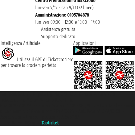
Centro Prenotazioni 0105733006
lun-ven 9/19 - sab 9/13 (32 linee)
Amministrazione 0105704878
lun-ven 09:00 - 12:00 e 15:00 - 17:00
Assistenza gratuita
Supporto dedicato
Intelligenza Artificiale
Applicazioni
Utilizza il GPT di Ticketcrociere
per trovare la crociera perfetta!
Taoticket S.r.l. Via Brigata Liguria, 3/21 16121 Genova ©2007/2026 -
Ticketcrociere ® è un Marchio Registrato
P.Iva 06206400720 - Capitale Sociale € 100.000,00 i.v. - Iscritta alla Camera
di Commercio di Genova con REA 433093. - Aut. Prov. n° 6167/131601 -
Assicurazione Unipol - polizza n. 206484182
Un portale del gruppo
Taoticket