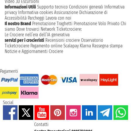
Video 3D
Escursioni
Informazioni Utili
Supporto tecnico
Condizioni generali
Informativa
privacy
Informativa cookies
Assicurazione
Dichiarazione di
Accessibilità
Parcheggi
Lavora con noi
Il nostro Brand
Prenotazione Traghetti
Prenotazione Volo Privato
Chi
siamo
Dove trovarci
Network
Ticketcrociere:
Le Crociere nell’era dell’IA generativa
servizi per i crocieristi
Recensioni crociere
Osservatorio
Ticketcrociere
Pagamento online
Scalapay
Klarna
Rassegna stampa
Notizie e Aggiornamenti Crociere
Pagamenti
Social
Contatti