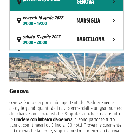
GENOVA
- 17:00
venerdì 16 aprile 2027
MARSIGLIA
09:00 - 19:00
sabato 17 aprile 2027
BARCELLONA
09:00 - 20:00
NAVIGAZIONE
domenica 18 aprile 2027
lunedì 19 aprile 2027
MALAGA
09:00 - 23:55
martedì 20 aprile 2027
TANGERI
08:00 - 21:00
Genova
mercoledì 21 aprile 2027
Genova è uno dei porti più importanti del Mediterraneo e
CADICE
08:00 - 20:00
accoglie grandi quantità di navi commerciali e un gran numero
di imbarcazioni crocieristiche. Scoprite su Ticketcrociere tutte
le
Crociere con imbarco da Genova
, ci sono partenze tutto
giovedì 22 aprile 2027
LISBONA
l’anno, con itinerari da 3 fino a 100 notti! Troverai sicuramente
14:00 - n.d.
la Crociera che fa per te, scopri le nostre partenze da Genova.