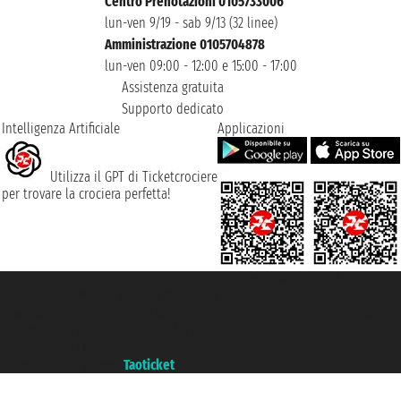
Centro Prenotazioni 0105733006
lun-ven 9/19 - sab 9/13 (32 linee)
Amministrazione 0105704878
lun-ven 09:00 - 12:00 e 15:00 - 17:00
Assistenza gratuita
Supporto dedicato
Intelligenza Artificiale
Applicazioni
Utilizza il GPT di Ticketcrociere
per trovare la crociera perfetta!
Taoticket S.r.l. Via Brigata Liguria, 3/21 16121 Genova ©2007/2026 -
Ticketcrociere ® è un Marchio Registrato
P.Iva 06206400720 - Capitale Sociale € 100.000,00 i.v. - Iscritta alla Camera
di Commercio di Genova con REA 433093. - Aut. Prov. n° 6167/131601 -
Assicurazione Unipol - polizza n. 206484182
Un portale del gruppo
Taoticket