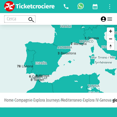
Cerca
1
Genova
2
Marsiglia
3
Barcellona
7
8
Lisbona
4
Malaga
6
Cadice
5
Tangeri
Home
›
Compagnie
›
Explora Journeys
›
Mediterraneo
›
Explora IV
›
Genova
›
gi