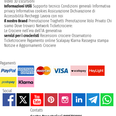
Video 3D
Escursioni
Informazioni Utili
Supporto tecnico
Condizioni generali
Informativa
privacy
Informativa cookies
Assicurazione
Dichiarazione di
Accessibilità
Parcheggi
Lavora con noi
Il nostro Brand
Prenotazione Traghetti
Prenotazione Volo Privato
Chi
siamo
Dove trovarci
Network
Ticketcrociere:
Le Crociere nell’era dell’IA generativa
servizi per i crocieristi
Recensioni crociere
Osservatorio
Ticketcrociere
Pagamento online
Scalapay
Klarna
Rassegna stampa
Notizie e Aggiornamenti Crociere
Pagamenti
Social
Contatti