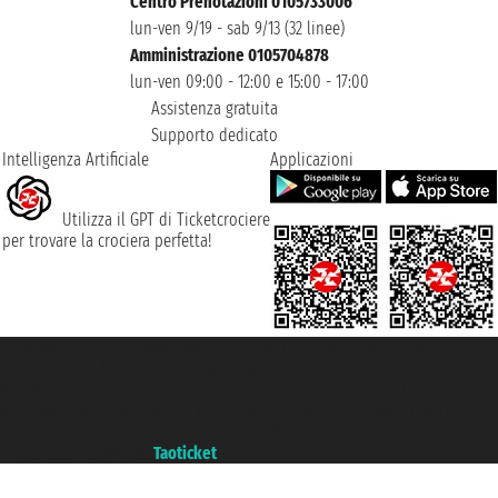
Centro Prenotazioni 0105733006
lun-ven 9/19 - sab 9/13 (32 linee)
Amministrazione 0105704878
lun-ven 09:00 - 12:00 e 15:00 - 17:00
Assistenza gratuita
Supporto dedicato
Intelligenza Artificiale
Applicazioni
Utilizza il GPT di Ticketcrociere
per trovare la crociera perfetta!
Taoticket S.r.l. Via Brigata Liguria, 3/21 16121 Genova ©2007/2026 -
Ticketcrociere ® è un Marchio Registrato
P.Iva 06206400720 - Capitale Sociale € 100.000,00 i.v. - Iscritta alla Camera
di Commercio di Genova con REA 433093. - Aut. Prov. n° 6167/131601 -
Assicurazione Unipol - polizza n. 206484182
Un portale del gruppo
Taoticket