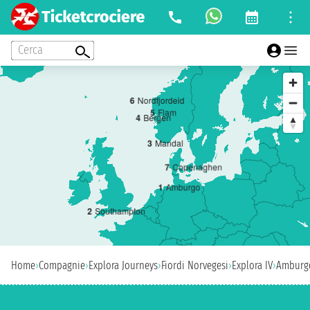
Cerca
6
Nordfjordeid
5
Flam
4
Bergen
3
Mandal
7
Copenaghen
1
Amburgo
2
Southampton
Home
›
Compagnie
›
Explora Journeys
›
Fiordi Norvegesi
›
Explora IV
›
Amburg