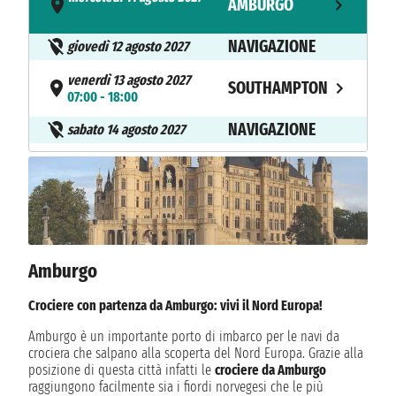
AMBURGO
- 23:00
NAVIGAZIONE
giovedì 12 agosto 2027
venerdì 13 agosto 2027
SOUTHAMPTON
07:00 - 18:00
NAVIGAZIONE
sabato 14 agosto 2027
domenica 15 agosto 2027
MANDAL
09:00 - 16:00
lunedì 16 agosto 2027
BERGEN
09:00 - 19:00
Amburgo
martedì 17 agosto 2027
FLAM
08:00 - 18:00
Crociere con partenza da Amburgo: vivi il Nord Europa!
mercoledì 18 agosto 2027
Amburgo è un importante porto di imbarco per le navi da
NORDFJORDEID
08:00 - 18:00
crociera che salpano alla scoperta del Nord Europa. Grazie alla
posizione di questa città infatti le
crociere da Amburgo
NAVIGAZIONE
giovedì 19 agosto 2027
raggiungono facilmente sia i fiordi norvegesi che le più