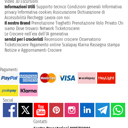
Video 3D
Escursioni
Informazioni Utili
Supporto tecnico
Condizioni generali
Informativa
privacy
Informativa cookies
Assicurazione
Dichiarazione di
Accessibilità
Parcheggi
Lavora con noi
Il nostro Brand
Prenotazione Traghetti
Prenotazione Volo Privato
Chi
siamo
Dove trovarci
Network
Ticketcrociere:
Le Crociere nell’era dell’IA generativa
servizi per i crocieristi
Recensioni crociere
Osservatorio
Ticketcrociere
Pagamento online
Scalapay
Klarna
Rassegna stampa
Notizie e Aggiornamenti Crociere
Pagamenti
Social
Contatti