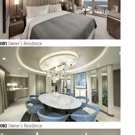
OR1
Owner’s Residence
OR2
Owner’s Residence