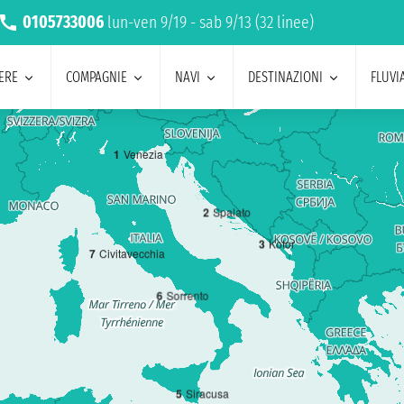
0105733006
lun-ven 9/19 - sab 9/13 (32 linee)
ERE
COMPAGNIE
NAVI
DESTINAZIONI
FLUVIA
1
Venezia
2
Spalato
3
Kotor
7
Civitavecchia
6
Sorrento
5
Siracusa