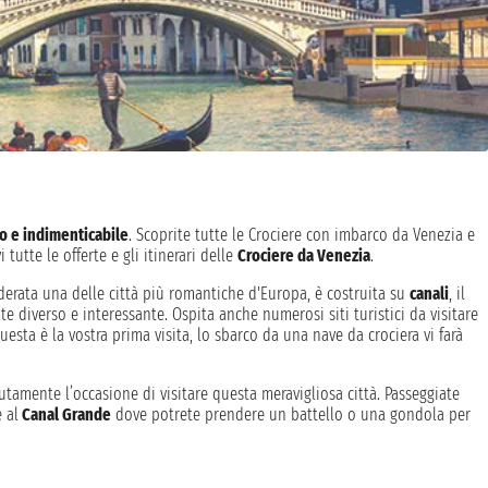
o e indimenticabile
. Scoprite tutte le Crociere con imbarco da Venezia e
 tutte le offerte e gli itinerari delle
Crociere da Venezia
.
derata una delle città più romantiche d'Europa, è costruita su
canali
, il
te diverso e interessante. Ospita anche numerosi siti turistici da visitare
esta è la vostra prima visita, lo sbarco da una nave da crociera vi farà
utamente l’occasione di visitare questa meravigliosa città. Passeggiate
 al
Canal Grande
dove potrete prendere un battello o una gondola per
 è la visita alla famosa
Piazza San Marco
, al
ponte dei Sospiri
e a quello