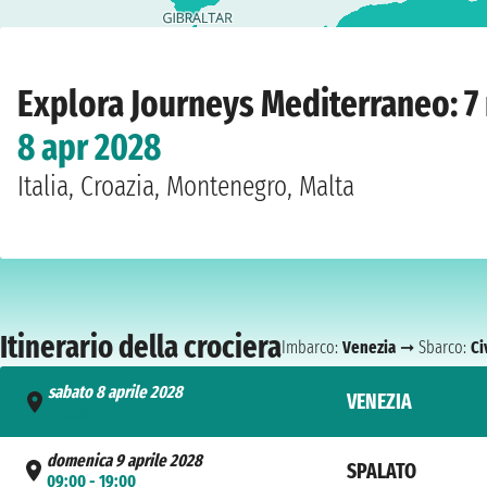
Home
›
Compagnie
›
Explora Journeys
›
Mediterraneo
›
Explora V
›
Venezia
›
sab
Explora Journeys Mediterraneo: 7 
8 apr 2028
Italia, Croazia, Montenegro, Malta
Itinerario della crociera
Imbarco:
Venezia
➞ Sbarco:
Ci
sabato 8 aprile 2028
VENEZIA
- 17:00
domenica 9 aprile 2028
SPALATO
09:00 - 19:00