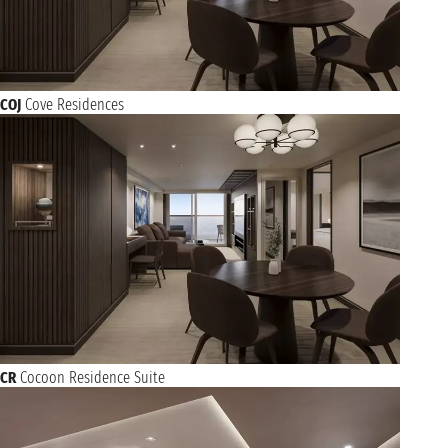
COJ
Cove Residences
CR
Cocoon Residence Suite