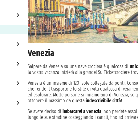
Venezia
Salpare da Venezia su una nave crociera è qualcosa di
unic
la vostra vacanza inizierà alla grande! Su Ticketcrociere trovi
Venezia è un insieme di 120 isole collegate da ponti. Consi
che rende il trasporto e lo stile di vita qualcosa di veramen
ed esplorare. Molte persone si innamorano di Venezia, se qu
ottenere il massimo da questa
indescrivibile città!
Se avete deciso di
imbarcarvi a Venezia
, non perdete assol
lungo le sue stradine costeggiando i canali, fino ad arrivare
vivere fino in fondo l’atmosfera della città. Da non perdere
del
Rialto
.