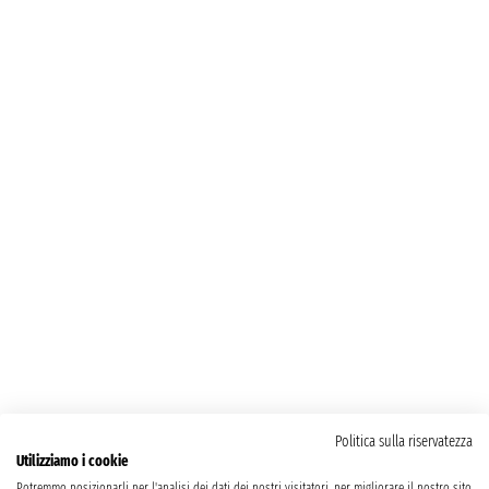
Politica sulla riservatezza
Utilizziamo i cookie
Potremmo posizionarli per l'analisi dei dati dei nostri visitatori, per migliorare il nostro sito