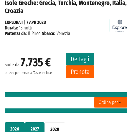
Isole Greche: Grecia, Turchia, Montenegro, Italia,
Croazia
EXPLORA I
|
7 APR 2028
Durata:
15 notti
Partenza da:
Il Pireo
Sbarco:
Venezia
Dettagli
7.735 €
Suite da
Prenota
prezzo per persona
Tasse incluse
Ordina per
2026
2027
2028