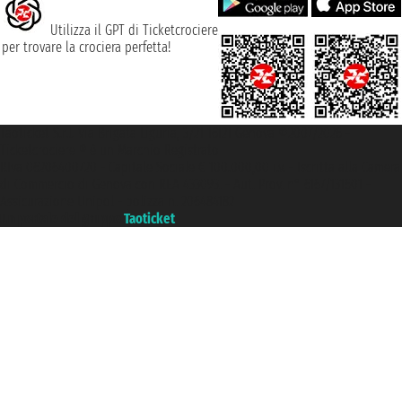
Utilizza il GPT di Ticketcrociere
per trovare la crociera perfetta!
Taoticket S.r.l. Via Brigata Liguria, 3/21 16121 Genova ©2007/2026 -
Ticketcrociere ® è un Marchio Registrato
P.Iva 06206400720 - Capitale Sociale € 100.000,00 i.v. - Iscritta alla Camera
di Commercio di Genova con REA 433093. - Aut. Prov. n° 6167/131601 -
Assicurazione Unipol - polizza n. 206484182
Un portale del gruppo
Taoticket