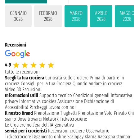
GENNAIO
FEBBRAIO
MARZO
APRILE
MAGGIO
2028
2028
2028
2028
2028
Recensioni
4.9
tutte le recensioni
Scegli la tua crociera
Curiosità sulle crociere
Prima di partire in
crociera
Consigli per la tua Crociera
Quando andare in crociera
Video 3D
Escursioni
Informazioni Utili
Supporto tecnico
Condizioni generali
Informativa
privacy
Informativa cookies
Assicurazione
Dichiarazione di
Accessibilità
Parcheggi
Lavora con noi
Il nostro Brand
Prenotazione Traghetti
Prenotazione Volo Privato
Chi
siamo
Dove trovarci
Network
Ticketcrociere:
Le Crociere nell’era dell’IA generativa
servizi per i crocieristi
Recensioni crociere
Osservatorio
Ticketcrociere
Pagamento online
Scalapay
Klarna
Rassegna stampa