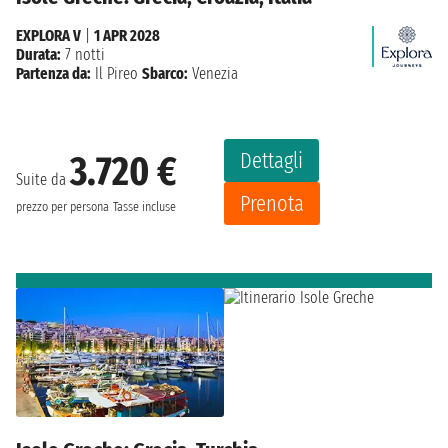
EXPLORA V
|
1 APR 2028
Durata:
7 notti
Partenza da:
Il Pireo
Sbarco:
Venezia
Dettagli
3.720 €
Suite da
Prenota
prezzo per persona
Tasse incluse