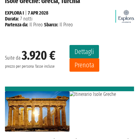
Isole Greche: Grecia, Turchia
EXPLORA I
|
7 APR 2028
Durata:
7 notti
Partenza da:
Il Pireo
Sbarco:
Il Pireo
Dettagli
3.920 €
Suite da
Prenota
prezzo per persona
Tasse incluse