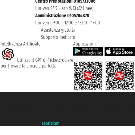
Centro Prenotazioni 0105733006
lun-ven 9/19 - sab 9/13 (32 linee)
Amministrazione 0105704878
lun-ven 09:00 - 12:00 e 15:00 - 17:00
Assistenza gratuita
Supporto dedicato
Intelligenza Artificiale
Applicazioni
Utilizza il GPT di Ticketcrociere
per trovare la crociera perfetta!
Taoticket S.r.l. Via Brigata Liguria, 3/21 16121 Genova ©2007/2026 -
Ticketcrociere ® è un Marchio Registrato
P.Iva 06206400720 - Capitale Sociale € 100.000,00 i.v. - Iscritta alla Camera
di Commercio di Genova con REA 433093. - Aut. Prov. n° 6167/131601 -
Assicurazione Unipol - polizza n. 206484182
Un portale del gruppo
Taoticket