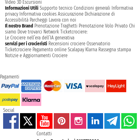
Video 3D
Escursioni
Informazioni Utili
Supporto tecnico
Condizioni generali
Informativa
privacy
Informativa cookies
Assicurazione
Dichiarazione di
Accessibilità
Parcheggi
Lavora con noi
Il nostro Brand
Prenotazione Traghetti
Prenotazione Volo Privato
Chi
siamo
Dove trovarci
Network
Ticketcrociere:
Le Crociere nell’era dell’IA generativa
servizi per i crocieristi
Recensioni crociere
Osservatorio
Ticketcrociere
Pagamento online
Scalapay
Klarna
Rassegna stampa
Notizie e Aggiornamenti Crociere
Pagamenti
Social
Contatti