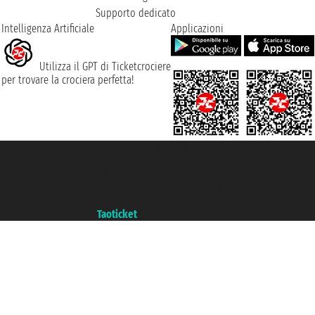
Supporto dedicato
Intelligenza Artificiale
Applicazioni
Utilizza il GPT di Ticketcrociere
per trovare la crociera perfetta!
Taoticket S.r.l. Via Brigata Liguria, 3/21 16121 Genova ©2007/2026 -
Ticketcrociere ® è un Marchio Registrato
P.Iva 06206400720 - Capitale Sociale € 100.000,00 i.v. - Iscritta alla Camera
di Commercio di Genova con REA 433093. - Aut. Prov. n° 6167/131601 -
Assicurazione Unipol - polizza n. 206484182
Un portale del gruppo
Taoticket