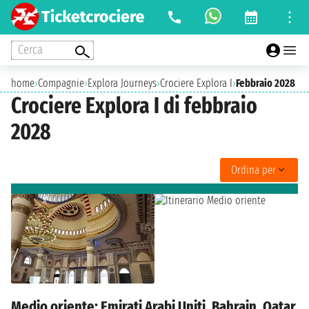
Cerca
home
›
Compagnie
›
Explora Journeys
›
Crociere Explora I
›
Febbraio 2028
Crociere Explora I di febbraio
2028
Ordina per
Medio oriente: Emirati Arabi Uniti, Bahrain, Qatar,