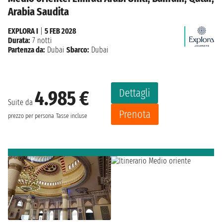
Arabia Saudita
EXPLORA I
|
5 FEB 2028
Durata:
7 notti
Partenza da:
Dubai
Sbarco:
Dubai
Dettagli
4.985 €
Suite da
Prenota
prezzo per persona
Tasse incluse