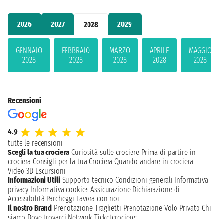
2026
2027
2029
2028
GENNAIO
FEBBRAIO
MARZO
APRILE
MAGGIO
2028
2028
2028
2028
2028
Recensioni
4.9
tutte le recensioni
Scegli la tua crociera
Curiosità sulle crociere
Prima di partire in
crociera
Consigli per la tua Crociera
Quando andare in crociera
Video 3D
Escursioni
Informazioni Utili
Supporto tecnico
Condizioni generali
Informativa
privacy
Informativa cookies
Assicurazione
Dichiarazione di
Accessibilità
Parcheggi
Lavora con noi
Il nostro Brand
Prenotazione Traghetti
Prenotazione Volo Privato
Chi
siamo
Dove trovarci
Network
Ticketcrociere: