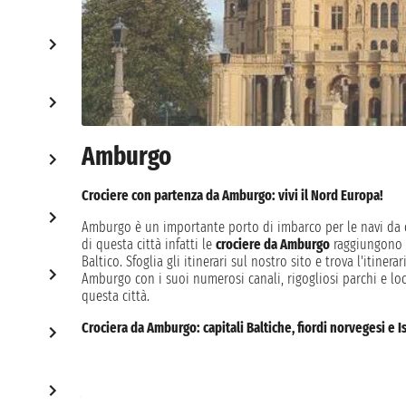
Amburgo
Crociere con partenza da Amburgo: vivi il Nord Europa!
Amburgo è un importante porto di imbarco per le navi da c
di questa città infatti le
crociere da Amburgo
raggiungono fa
Baltico. Sfoglia gli itinerari sul nostro sito e trova l'itiner
Amburgo con i suoi numerosi canali, rigogliosi parchi e loc
questa città.
Crociera da Amburgo: capitali Baltiche, fiordi norvegesi e I
Le
crociere da Amburgo
vanno solitamente dalle 7 alle 14 no
crociere che da Amburgo raggiungono l'Islanda e le isole S
sorprendenti saranno gli ingredienti principali di questo vi