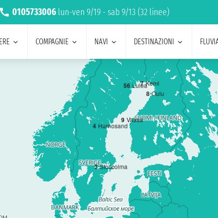
0105733006
lun-ven 9/19 - sab 9/13 (32 linee)
ERE
COMPAGNIE
NAVI
DESTINAZIONI
FLUVIA
7
Kemi
5
6
Lulea
8
Oulu
9
Vaasa
4
Harnosand
3
Stoccolma