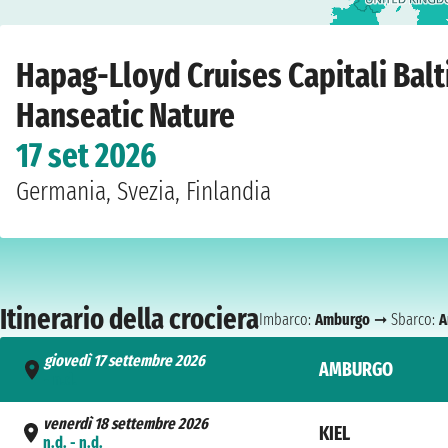
Home
›
Compagnie
›
Hapag-Lloyd Cruises
›
Capitali Baltiche
›
Hanseatic Nat
Hapag-Lloyd Cruises Capitali Balt
Hanseatic Nature
17 set 2026
Germania, Svezia, Finlandia
Itinerario della crociera
Imbarco:
Amburgo
➞ Sbarco:
A
giovedì 17 settembre 2026
AMBURGO
- n.d.
venerdì 18 settembre 2026
KIEL
n.d. - n.d.