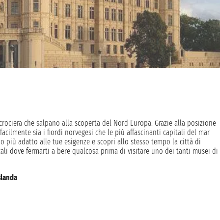
rociera che salpano alla scoperta del Nord Europa. Grazie alla posizione
cilmente sia i fiordi norvegesi che le più affascinanti capitali del mar
ario più adatto alle tue esigenze e scopri allo stesso tempo la città di
ali dove fermarti a bere qualcosa prima di visitare uno dei tanti musei di
slanda
tti e sono adatte a tutta la famiglia. Ai più avventurosi consigliamo le
valbard passando per i fiordi norvegesi: natura incontaminata e paesaggi
aggio. A chi ama visitare musei ed edifici d'architettura moderna la città