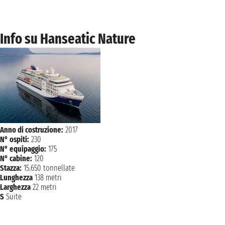
mercoledì 30 settembre 2026
KIEL
n.d. - n.d.
Info su Hanseatic Nature
giovedì 1 ottobre 2026
AMBURGO
n.d.
Anno di costruzione:
2017
N° ospiti:
230
N° equipaggio:
175
N° cabine:
120
Stazza:
15.650 tonnellate
Lunghezza
138 metri
Larghezza
22 metri
S
Suite