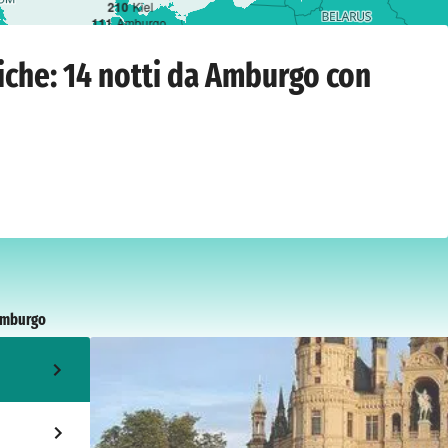
2
10
Kiel
1
11
Amburgo
ure
›
Amburgo
›
giovedì 17 settembre 2026
iche: 14 notti da Amburgo con
mburgo