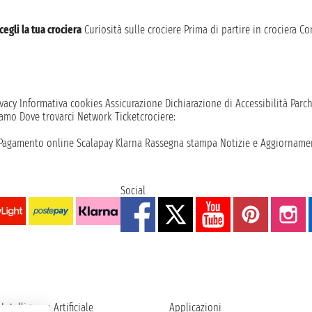
cegli la tua crociera
Curiosità sulle crociere
Prima di partire in crociera
Con
vacy
Informativa cookies
Assicurazione
Dichiarazione di Accessibilità
Parc
iamo
Dove trovarci
Network
Ticketcrociere:
Pagamento online
Scalapay
Klarna
Rassegna stampa
Notizie e Aggiornamen
Social
Intelligenza Artificiale
Applicazioni