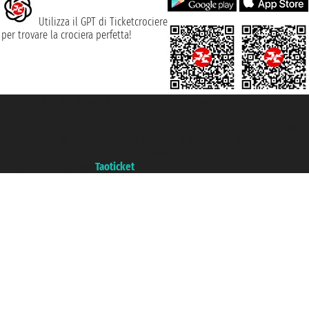
Utilizza il GPT di Ticketcrociere
per trovare la crociera perfetta!
Taoticket S.r.l. Via Brigata Liguria, 3/21 16121 Genova ©2007/2026 -
Ticketcrociere ® è un Marchio Registrato
P.Iva 06206400720 - Capitale Sociale € 100.000,00 i.v. - Iscritta alla Camera
di Commercio di Genova con REA 433093. - Aut. Prov. n° 6167/131601 -
Assicurazione Unipol - polizza n. 206484182
Un portale del gruppo
Taoticket