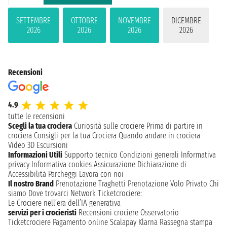
SETTEMBRE
OTTOBRE
NOVEMBRE
DICEMBRE
2026
2026
2026
2026
Recensioni
4.9
tutte le recensioni
Scegli la tua crociera
Curiosità sulle crociere
Prima di partire in
crociera
Consigli per la tua Crociera
Quando andare in crociera
Video 3D
Escursioni
Informazioni Utili
Supporto tecnico
Condizioni generali
Informativa
privacy
Informativa cookies
Assicurazione
Dichiarazione di
Accessibilità
Parcheggi
Lavora con noi
Il nostro Brand
Prenotazione Traghetti
Prenotazione Volo Privato
Chi
siamo
Dove trovarci
Network
Ticketcrociere:
Le Crociere nell’era dell’IA generativa
servizi per i crocieristi
Recensioni crociere
Osservatorio
Ticketcrociere
Pagamento online
Scalapay
Klarna
Rassegna stampa