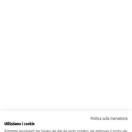
Politica sulla riservatezza
Utilizziamo i cookie
Potremmo posizionarli per l'analisi dei dati dei nostri visitatori, per migliorare il nostro sito