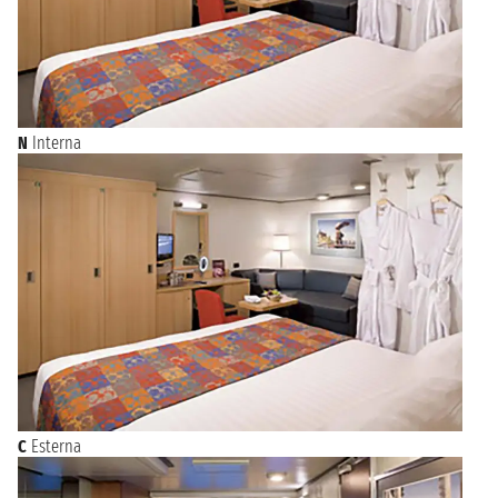
N
Interna
C
Esterna