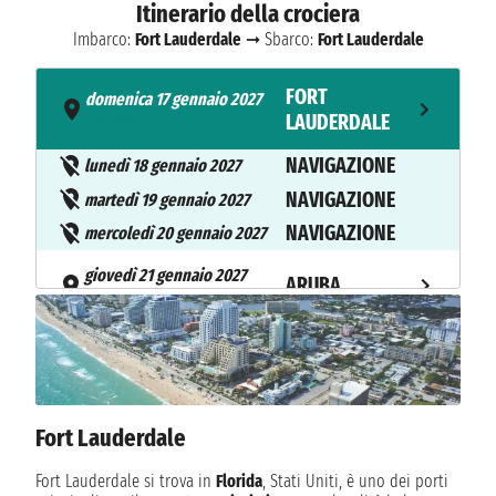
Itinerario della crociera
Imbarco:
Fort Lauderdale
➞ Sbarco:
Fort Lauderdale
FORT
domenica 17 gennaio 2027
- 16:00
LAUDERDALE
NAVIGAZIONE
lunedì 18 gennaio 2027
NAVIGAZIONE
martedì 19 gennaio 2027
NAVIGAZIONE
mercoledì 20 gennaio 2027
giovedì 21 gennaio 2027
ARUBA
08:00 - 17:00
NAVIGAZIONE
venerdì 22 gennaio 2027
sabato 23 gennaio 2027
CARTAGENA
07:00 - 14:00
Fort Lauderdale
NAVIGAZIONE
domenica 24 gennaio 2027
Fort Lauderdale si trova in
Florida
, Stati Uniti, è uno dei porti
domenica 24 gennaio 2027
GATUN LAKE