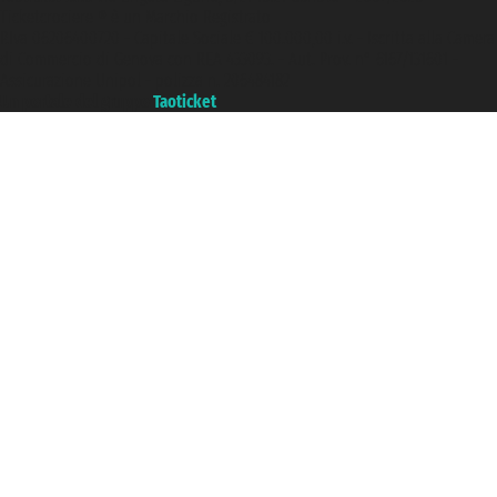
Ticketcrociere ® è un Marchio Registrato
P.Iva 06206400720 - Capitale Sociale € 100.000,00 i.v. - Iscritta alla Camera
di Commercio di Genova con REA 433093. - Aut. Prov. n° 6167/131601 -
Assicurazione Unipol - polizza n. 206484182
Un portale del gruppo
Taoticket