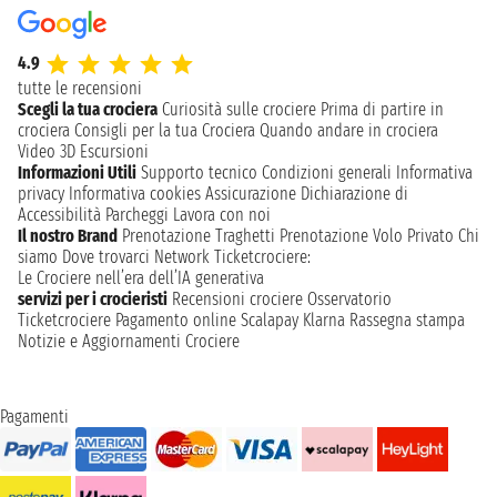
4.9
tutte le recensioni
Scegli la tua crociera
Curiosità sulle crociere
Prima di partire in
crociera
Consigli per la tua Crociera
Quando andare in crociera
Video 3D
Escursioni
Informazioni Utili
Supporto tecnico
Condizioni generali
Informativa
privacy
Informativa cookies
Assicurazione
Dichiarazione di
Accessibilità
Parcheggi
Lavora con noi
Il nostro Brand
Prenotazione Traghetti
Prenotazione Volo Privato
Chi
siamo
Dove trovarci
Network
Ticketcrociere:
Le Crociere nell’era dell’IA generativa
servizi per i crocieristi
Recensioni crociere
Osservatorio
Ticketcrociere
Pagamento online
Scalapay
Klarna
Rassegna stampa
Notizie e Aggiornamenti Crociere
Pagamenti