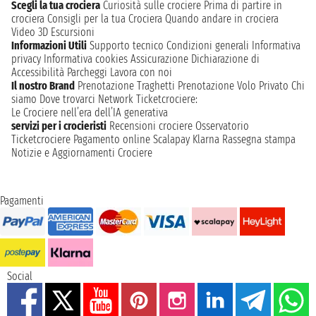
Scegli la tua crociera
Curiosità sulle crociere
Prima di partire in
crociera
Consigli per la tua Crociera
Quando andare in crociera
Video 3D
Escursioni
Informazioni Utili
Supporto tecnico
Condizioni generali
Informativa
privacy
Informativa cookies
Assicurazione
Dichiarazione di
Accessibilità
Parcheggi
Lavora con noi
Il nostro Brand
Prenotazione Traghetti
Prenotazione Volo Privato
Chi
siamo
Dove trovarci
Network
Ticketcrociere:
Le Crociere nell’era dell’IA generativa
servizi per i crocieristi
Recensioni crociere
Osservatorio
Ticketcrociere
Pagamento online
Scalapay
Klarna
Rassegna stampa
Notizie e Aggiornamenti Crociere
Pagamenti
Social