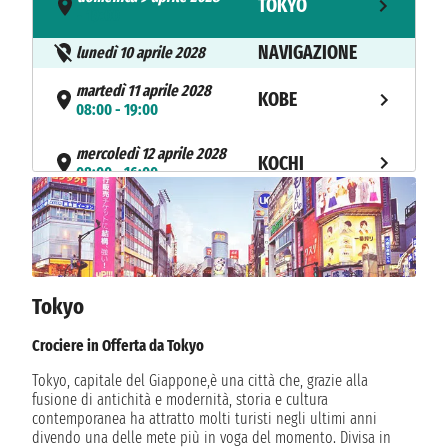
TOKYO
- 19:00
NAVIGAZIONE
lunedì 10 aprile 2028
martedì 11 aprile 2028
KOBE
08:00 - 19:00
mercoledì 12 aprile 2028
KOCHI
08:00 - 16:00
giovedì 13 aprile 2028
KAGOSHIMA
08:00 - 16:00
venerdì 14 aprile 2028
FUKUOKA
08:00 - 16:00
Tokyo
NAVIGAZIONE
sabato 15 aprile 2028
Crociere in Offerta da Tokyo
NAVIGAZIONE
domenica 16 aprile 2028
Tokyo, capitale del Giappone,è una città che, grazie alla
fusione di antichità e modernità, storia e cultura
lunedì 17 aprile 2028
KANAZAWA
contemporanea ha attratto molti turisti negli ultimi anni
08:00 - 17:00
divendo una delle mete più in voga del momento. Divisa in