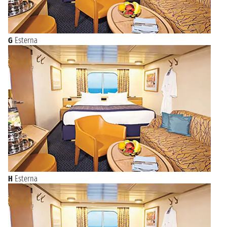
G
Esterna
H
Esterna