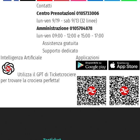
Contatti
Centro Prenotazioni 0105733006
lun-ven 9/19 - sab 9/13 (32 linee)
Amministrazione 0105704878
lun-ven 09:00 - 12:00 e 15:00 - 17:00
Assistenza gratuita
Supporto dedicato
Intelligenza Artificiale
Applicazioni
Utilizza il GPT di Ticketcrociere
per trovare la crociera perfetta!
Taoticket S.r.l. Via Brigata Liguria, 3/21 16121 Genova ©2007/2026 -
Ticketcrociere ® è un Marchio Registrato
P.Iva 06206400720 - Capitale Sociale € 100.000,00 i.v. - Iscritta alla Camera
di Commercio di Genova con REA 433093. - Aut. Prov. n° 6167/131601 -
Assicurazione Unipol - polizza n. 206484182