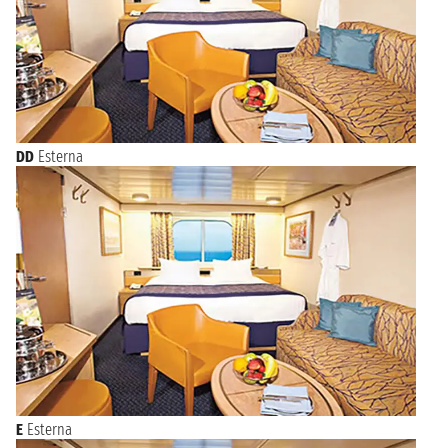
DD
Esterna
E
Esterna