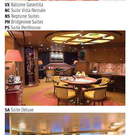
VX
Balcone Garantita
NC
Suite Vista Parziale
NS
Neptune Suites
PH
Bridgeview Suites
PS
Suite Penthouse
SA
Suite Deluxe