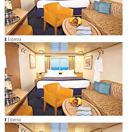
E
Esterna
F
Esterna