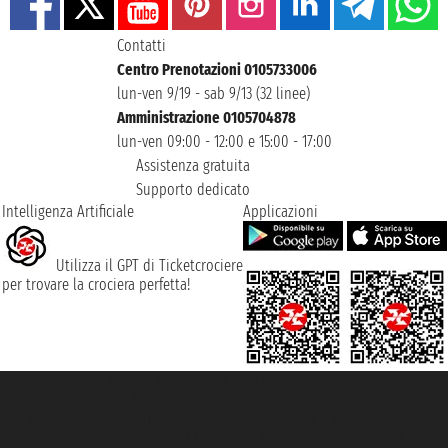
Contatti
Centro Prenotazioni 0105733006
lun-ven 9/19 - sab 9/13 (32 linee)
Amministrazione 0105704878
lun-ven 09:00 - 12:00 e 15:00 - 17:00
Assistenza gratuita
Supporto dedicato
Intelligenza Artificiale
Applicazioni
Utilizza il GPT di Ticketcrociere
per trovare la crociera perfetta!
Taoticket S.r.l. Via Brigata Liguria, 3/21 16121 Genova ©2007/2026 -
Ticketcrociere ® è un Marchio Registrato
P.Iva 06206400720 - Capitale Sociale € 100.000,00 i.v. - Iscritta alla Camera
di Commercio di Genova con REA 433093. - Aut. Prov. n° 6167/131601 -