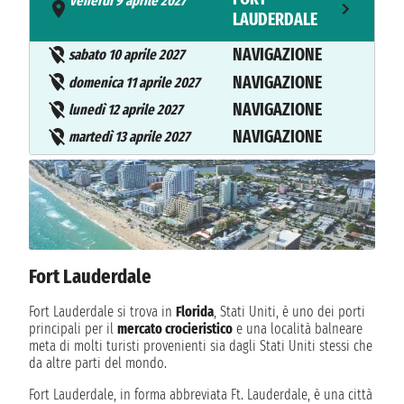
venerdì 9 aprile 2027
- 17:00
LAUDERDALE
NAVIGAZIONE
sabato 10 aprile 2027
NAVIGAZIONE
domenica 11 aprile 2027
NAVIGAZIONE
lunedì 12 aprile 2027
NAVIGAZIONE
martedì 13 aprile 2027
NAVIGAZIONE
mercoledì 14 aprile 2027
NAVIGAZIONE
giovedì 15 aprile 2027
NAVIGAZIONE
venerdì 16 aprile 2027
NAVIGAZIONE
sabato 17 aprile 2027
NAVIGAZIONE
Fort Lauderdale
domenica 18 aprile 2027
lunedì 19 aprile 2027
Fort Lauderdale si trova in
Florida
, Stati Uniti, è uno dei porti
TANGERI
08:00 - 19:00
principali per il
mercato crocieristico
e una località balneare
meta di molti turisti provenienti sia dagli Stati Uniti stessi che
da altre parti del mondo.
martedì 20 aprile 2027
MALAGA
07:00 - 17:00
Fort Lauderdale, in forma abbreviata Ft. Lauderdale, è una città