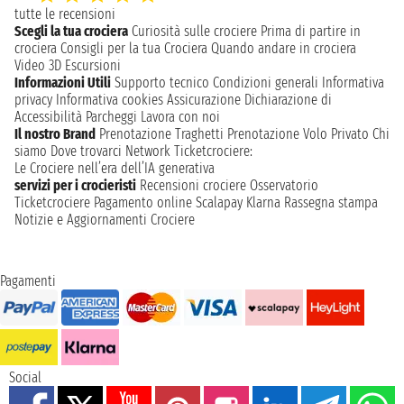
tutte le recensioni
Scegli la tua crociera
Curiosità sulle crociere
Prima di partire in
crociera
Consigli per la tua Crociera
Quando andare in crociera
Video 3D
Escursioni
Informazioni Utili
Supporto tecnico
Condizioni generali
Informativa
privacy
Informativa cookies
Assicurazione
Dichiarazione di
Accessibilità
Parcheggi
Lavora con noi
Il nostro Brand
Prenotazione Traghetti
Prenotazione Volo Privato
Chi
siamo
Dove trovarci
Network
Ticketcrociere:
Le Crociere nell’era dell’IA generativa
servizi per i crocieristi
Recensioni crociere
Osservatorio
Ticketcrociere
Pagamento online
Scalapay
Klarna
Rassegna stampa
Notizie e Aggiornamenti Crociere
Pagamenti
Social