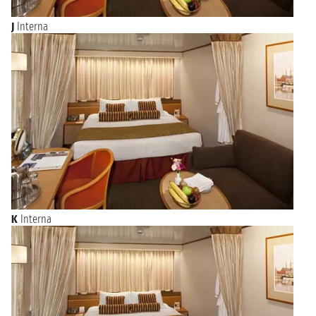
J
Interna
K
Interna