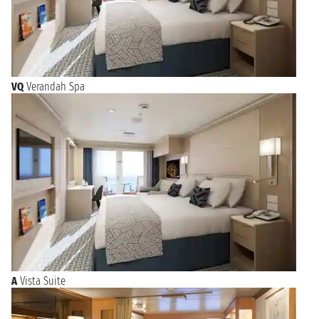
VQ
Verandah Spa
A
Vista Suite