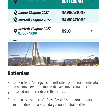
ROTTERDAM
- 15:00
NAVIGAZIONE
lunedì 12 aprile 2027
NAVIGAZIONE
martedì 13 aprile 2027
martedì 13 aprile 2027
OSLO
07:00 - 17:00
NAVIGAZIONE
mercoledì 14 aprile 2027
giovedì 15 aprile 2027
STAVANGER
07:00 - 15:00
NAVIGAZIONE
venerdì 16 aprile 2027
Rotterdam
venerdì 16 aprile 2027
SKJOLDEN
08:00 - 15:00
Rotterdam ha un'energia scoppiettante, con un'eccellente vita
NAVIGAZIONE
notturna, una comunità multiculturale, una scena di arti
sabato 17 aprile 2027
grintosa ed un'offerta di eccellenti musei.
domenica 18 aprile 2027
ROTTERDAM
Rotterdam, 'seconda città' Paesi Bassi, è stata bombardata
07:00 - 15:00
duramente durante la seconda guerra mondiale ed ha