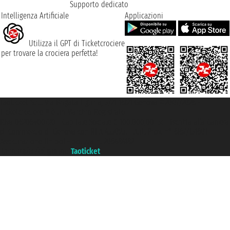
Supporto dedicato
Intelligenza Artificiale
Applicazioni
Utilizza il GPT di Ticketcrociere
per trovare la crociera perfetta!
Taoticket S.r.l. Via Brigata Liguria, 3/21 16121 Genova ©2007/2026 -
Ticketcrociere ® è un Marchio Registrato
P.Iva 06206400720 - Capitale Sociale € 100.000,00 i.v. - Iscritta alla Camera
di Commercio di Genova con REA 433093. - Aut. Prov. n° 6167/131601 -
Assicurazione Unipol - polizza n. 206484182
Un portale del gruppo
Taoticket