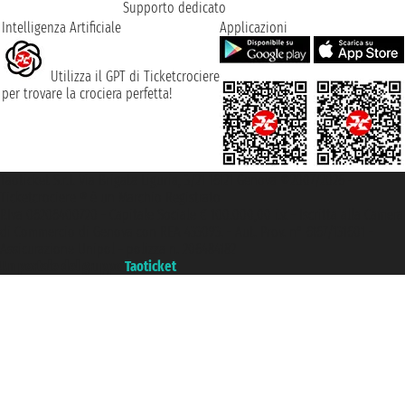
Supporto dedicato
Intelligenza Artificiale
Applicazioni
Utilizza il GPT di Ticketcrociere
per trovare la crociera perfetta!
Taoticket S.r.l. Via Brigata Liguria, 3/21 16121 Genova ©2007/2026 -
Ticketcrociere ® è un Marchio Registrato
P.Iva 06206400720 - Capitale Sociale € 100.000,00 i.v. - Iscritta alla Camera
di Commercio di Genova con REA 433093. - Aut. Prov. n° 6167/131601 -
Assicurazione Unipol - polizza n. 206484182
Un portale del gruppo
Taoticket