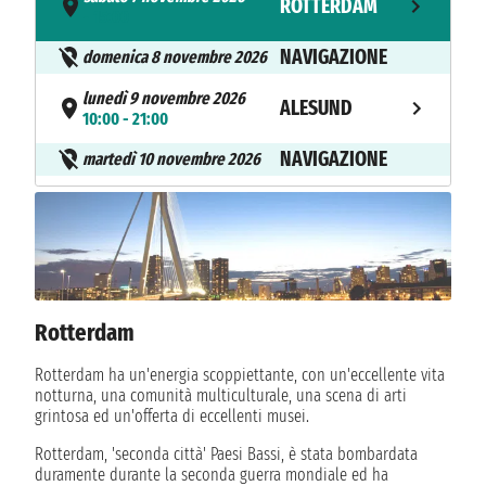
ROTTERDAM
- 15:00
NAVIGAZIONE
domenica 8 novembre 2026
lunedì 9 novembre 2026
ALESUND
10:00 - 21:00
NAVIGAZIONE
martedì 10 novembre 2026
martedì 10 novembre 2026
TRONDHEIM
11:00 - 23:59
NAVIGAZIONE
mercoledì 11 novembre 2026
giovedì 12 novembre 2026
TROMSO
10:00 - n.d.
Rotterdam
venerdì 13 novembre 2026
Rotterdam ha un'energia scoppiettante, con un'eccellente vita
TROMSO
n.d. - 22:00
notturna, una comunità multiculturale, una scena di arti
grintosa ed un'offerta di eccellenti musei.
sabato 14 novembre 2026
ALTA
Rotterdam, 'seconda città' Paesi Bassi, è stata bombardata
08:00 - n.d.
duramente durante la seconda guerra mondiale ed ha