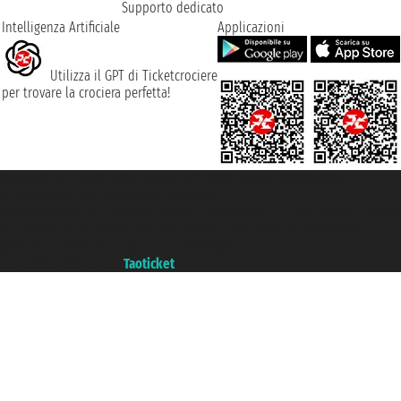
Supporto dedicato
Intelligenza Artificiale
Applicazioni
Utilizza il GPT di Ticketcrociere
per trovare la crociera perfetta!
Taoticket S.r.l. Via Brigata Liguria, 3/21 16121 Genova ©2007/2026 -
Ticketcrociere ® è un Marchio Registrato
P.Iva 06206400720 - Capitale Sociale € 100.000,00 i.v. - Iscritta alla Camera
di Commercio di Genova con REA 433093. - Aut. Prov. n° 6167/131601 -
Assicurazione Unipol - polizza n. 206484182
Un portale del gruppo
Taoticket