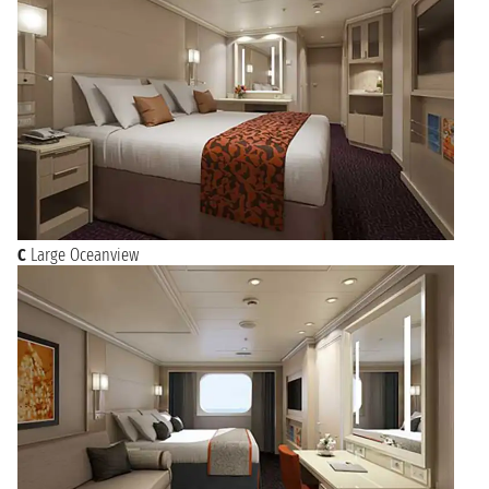
C
Large Oceanview