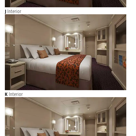
08:00 - 17:00
J
Interior
mercoledì 23 giugno 2027
INVERGORDON
08:00 - 18:00
NAVIGAZIONE
giovedì 24 giugno 2027
venerdì 25 giugno 2027
DOVER
07:00 - 18:00
sabato 26 giugno 2027
ROTTERDAM
07:00
K
Interior