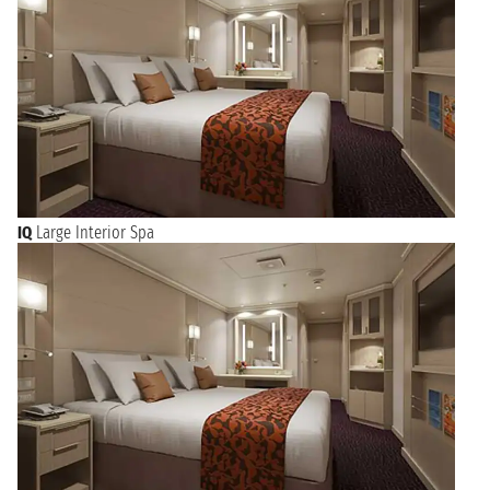
martedì 15 giugno 2027
TRONDHEIM
08:00 - 16:00
NAVIGAZIONE
mercoledì 16 giugno 2027
NAVIGAZIONE
giovedì 17 giugno 2027
giovedì 17 giugno 2027
HONNINGSVÅG
10:00 - 19:00
venerdì 18 giugno 2027
IQ
Large Interior Spa
TROMSO
09:00 - 18:00
NAVIGAZIONE
sabato 19 giugno 2027
domenica 20 giugno 2027
ANDALSNES
07:00 - 16:00
lunedì 21 giugno 2027
HAUGESUND
10:00 - 18:00
martedì 22 giugno 2027
LERWICK