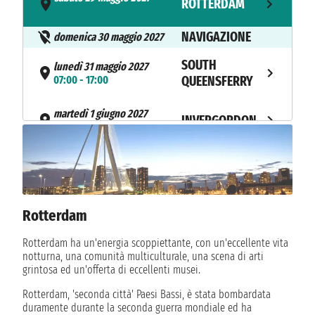
ROTTERDAM
- 15:00
NAVIGAZIONE
domenica 30 maggio 2027
SOUTH
lunedì 31 maggio 2027
07:00 - 17:00
QUEENSFERRY
martedì 1 giugno 2027
INVERGORDON
07:00 - 17:00
mercoledì 2 giugno 2027
PORTREE
08:00 - 18:00
giovedì 3 giugno 2027
BELFAST
Rotterdam
11:00 - 22:00
Rotterdam ha un'energia scoppiettante, con un'eccellente vita
venerdì 4 giugno 2027
GREENOCK
notturna, una comunità multiculturale, una scena di arti
07:00 - 16:00
grintosa ed un'offerta di eccellenti musei.
sabato 5 giugno 2027
Rotterdam, 'seconda città' Paesi Bassi, è stata bombardata
KILLYBEGS
08:00 - 18:00
duramente durante la seconda guerra mondiale ed ha