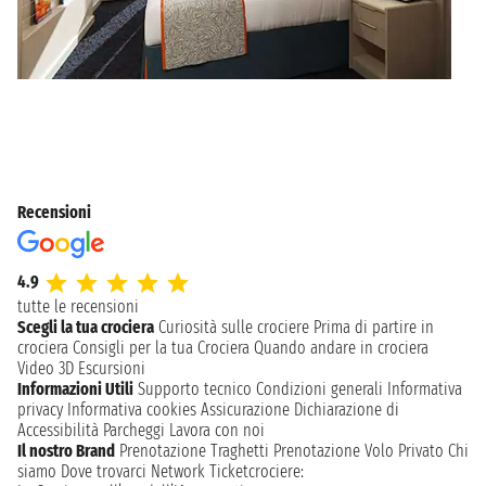
Recensioni
4.9
tutte le recensioni
Scegli la tua crociera
Curiosità sulle crociere
Prima di partire in
crociera
Consigli per la tua Crociera
Quando andare in crociera
Video 3D
Escursioni
Informazioni Utili
Supporto tecnico
Condizioni generali
Informativa
privacy
Informativa cookies
Assicurazione
Dichiarazione di
Accessibilità
Parcheggi
Lavora con noi
Il nostro Brand
Prenotazione Traghetti
Prenotazione Volo Privato
Chi
siamo
Dove trovarci
Network
Ticketcrociere: