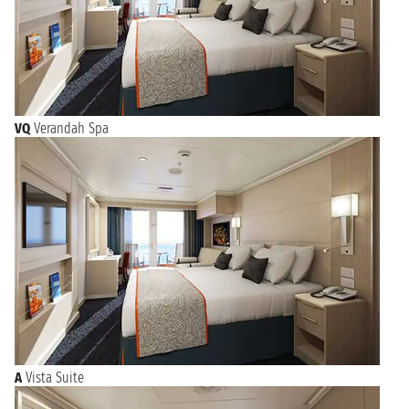
VQ
Verandah Spa
A
Vista Suite