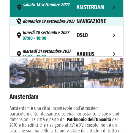
sabato 18 settembre 2027
AMSTERDAM
- 16:00
NAVIGAZIONE
domenica 19 settembre 2027
lunedì 20 settembre 2027
OSLO
07:00 - 16:00
martedì 21 settembre 2027
AARHUS
10:00 - 19:00
mercoledì 22 settembre 2027
KIEL
07:00 - 23:00
giovedì 23 settembre 2027
WARNEMÜNDE
06:00 - 22:00
Amsterdam
venerdì 24 settembre 2027
Amsterdam è una città incantevole dall’atmosfera
RONNE
08:00 - 17:00
particolarmente rilassante e serena, nonostante le sue grandi
dimensioni. La città è parte del
Patrimonio dell’Umanità
dal
2010 e ha edifici che risalgono al XVI e XVII secolo: non è un
sabato 25 settembre 2027
GDYNIA
caso che sia una delle città più visitate da cittadini di tutto il
08:00 - 21:00