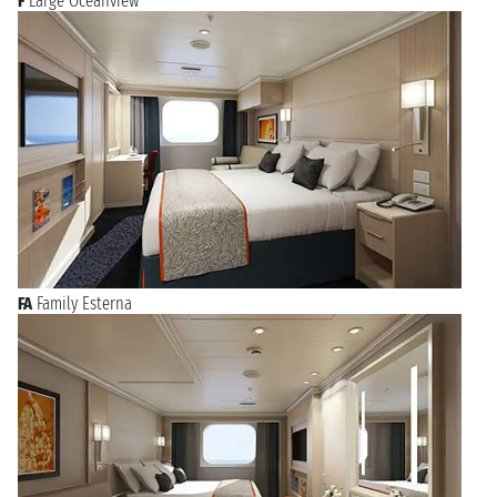
F
Large Oceanview
FA
Family Esterna