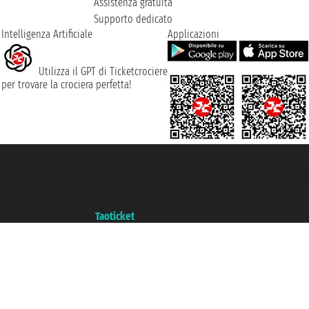
Assistenza gratuita
Supporto dedicato
Intelligenza Artificiale
Applicazioni
Utilizza il GPT di Ticketcrociere
per trovare la crociera perfetta!
Taoticket S.r.l. Via Brigata Liguria, 3/21 16121 Genova ©2007/2026 -
Ticketcrociere ® è un Marchio Registrato
P.Iva 06206400720 - Capitale Sociale € 100.000,00 i.v. - Iscritta alla Camera
di Commercio di Genova con REA 433093. - Aut. Prov. n° 6167/131601 -
Assicurazione Unipol - polizza n. 206484182
Un portale del gruppo
Taoticket