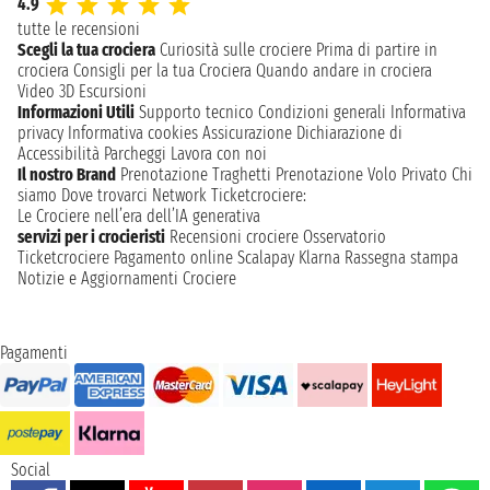
4.9
tutte le recensioni
Scegli la tua crociera
Curiosità sulle crociere
Prima di partire in
crociera
Consigli per la tua Crociera
Quando andare in crociera
Video 3D
Escursioni
Informazioni Utili
Supporto tecnico
Condizioni generali
Informativa
privacy
Informativa cookies
Assicurazione
Dichiarazione di
Accessibilità
Parcheggi
Lavora con noi
Il nostro Brand
Prenotazione Traghetti
Prenotazione Volo Privato
Chi
siamo
Dove trovarci
Network
Ticketcrociere:
Le Crociere nell’era dell’IA generativa
servizi per i crocieristi
Recensioni crociere
Osservatorio
Ticketcrociere
Pagamento online
Scalapay
Klarna
Rassegna stampa
Notizie e Aggiornamenti Crociere
Pagamenti
Social