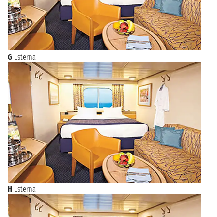
G
Esterna
H
Esterna