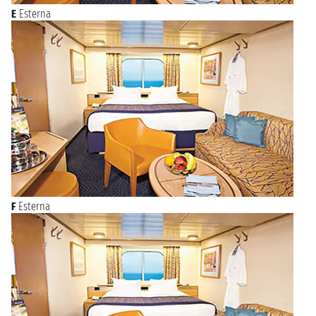
E
Esterna
F
Esterna