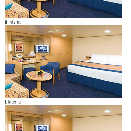
SAINT JOHN'S
10:00 - 20:00
NAVIGAZIONE
mercoledì 1 settembre 2027
K
Interna
giovedì 2 settembre 2027
HALIFAX
08:00 - 17:00
PORTLAND
venerdì 3 settembre 2027
13:00 - 21:00
(GB)
sabato 4 settembre 2027
BOSTON
07:00
L
Interna