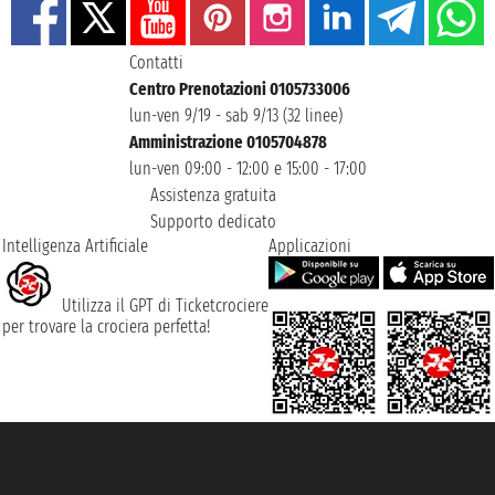
Contatti
Centro Prenotazioni 0105733006
lun-ven 9/19 - sab 9/13 (32 linee)
Amministrazione 0105704878
lun-ven 09:00 - 12:00 e 15:00 - 17:00
Assistenza gratuita
Supporto dedicato
Intelligenza Artificiale
Applicazioni
Utilizza il GPT di Ticketcrociere
per trovare la crociera perfetta!
Taoticket S.r.l. Via Brigata Liguria, 3/21 16121 Genova ©2007/2026 -
Ticketcrociere ® è un Marchio Registrato
P.Iva 06206400720 - Capitale Sociale € 100.000,00 i.v. - Iscritta alla Camera