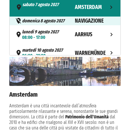
sabato 7 agosto 2027
AMSTERDAM
- 16:00
NAVIGAZIONE
domenica 8 agosto 2027
lunedì 9 agosto 2027
AARHUS
08:00 - 17:00
martedì 10 agosto 2027
WARNEMÜNDE
06:00 - 21:00
mercoledì 11 agosto 2027
RONNE
07:00 - 14:00
giovedì 12 agosto 2027
COPENAGHEN
09:00 - 18:00
Amsterdam
NAVIGAZIONE
venerdì 13 agosto 2027
Amsterdam è una città incantevole dall’atmosfera
particolarmente rilassante e serena, nonostante le sue grandi
sabato 14 agosto 2027
AMSTERDAM
dimensioni. La città è parte del
Patrimonio dell’Umanità
dal
07:00 - 17:00
2010 e ha edifici che risalgono al XVI e XVII secolo: non è un
caso che sia una delle città più visitate da cittadini di tutto il