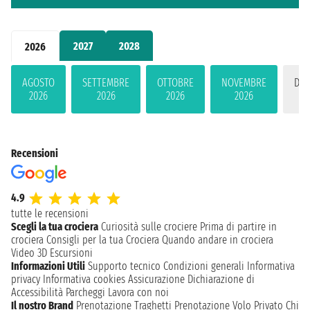
2027
2028
2026
AGOSTO
SETTEMBRE
OTTOBRE
NOVEMBRE
DIC
2026
2026
2026
2026
2
Recensioni
4.9
tutte le recensioni
Scegli la tua crociera
Curiosità sulle crociere
Prima di partire in
crociera
Consigli per la tua Crociera
Quando andare in crociera
Video 3D
Escursioni
Informazioni Utili
Supporto tecnico
Condizioni generali
Informativa
privacy
Informativa cookies
Assicurazione
Dichiarazione di
Accessibilità
Parcheggi
Lavora con noi
Il nostro Brand
Prenotazione Traghetti
Prenotazione Volo Privato
Chi