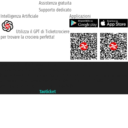
Assistenza gratuita
Supporto dedicato
Intelligenza Artificiale
Applicazioni
Utilizza il GPT di Ticketcrociere
per trovare la crociera perfetta!
Taoticket S.r.l. Via Brigata Liguria, 3/21 16121 Genova ©2007/2026 -
Ticketcrociere ® è un Marchio Registrato
P.Iva 06206400720 - Capitale Sociale € 100.000,00 i.v. - Iscritta alla Camera
di Commercio di Genova con REA 433093. - Aut. Prov. n° 6167/131601 -
Assicurazione Unipol - polizza n. 206484182
Un portale del gruppo
Taoticket