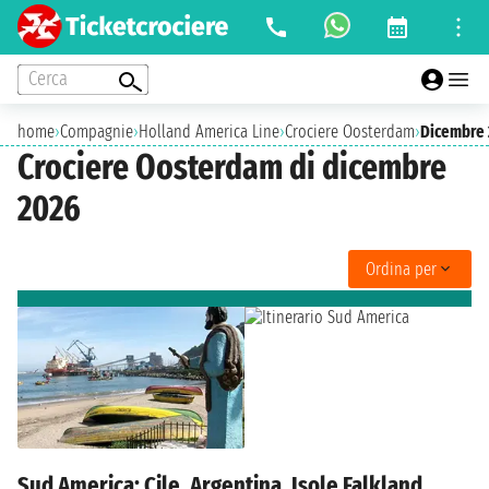
Cerca
home
›
Compagnie
›
Holland America Line
›
Crociere Oosterdam
›
Dicembre
Crociere Oosterdam di dicembre
2026
Ordina per
Sud America: Cile, Argentina, Isole Falkland,