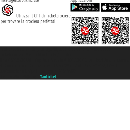
Intelligenza Artificiale
Applicazioni
Utilizza il GPT di Ticketcrociere
per trovare la crociera perfetta!
Taoticket S.r.l. Via Brigata Liguria, 3/21 16121 Genova ©2007/2026 -
Ticketcrociere ® è un Marchio Registrato
P.Iva 06206400720 - Capitale Sociale € 100.000,00 i.v. - Iscritta alla Camera
di Commercio di Genova con REA 433093. - Aut. Prov. n° 6167/131601 -
Assicurazione Unipol - polizza n. 206484182
Un portale del gruppo
Taoticket