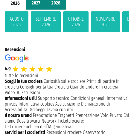
2027
2028
2026
AGOSTO
SETTEMBRE
OTTOBRE
NOVEMBRE
DIC
2026
2026
2026
2026
2
Recensioni
4.9
tutte le recensioni
Scegli la tua crociera
Curiosità sulle crociere
Prima di partire in
crociera
Consigli per la tua Crociera
Quando andare in crociera
Video 3D
Escursioni
Informazioni Utili
Supporto tecnico
Condizioni generali
Informativa
privacy
Informativa cookies
Assicurazione
Dichiarazione di
Accessibilità
Parcheggi
Lavora con noi
Il nostro Brand
Prenotazione Traghetti
Prenotazione Volo Privato
Chi
siamo
Dove trovarci
Network
Ticketcrociere:
Le Crociere nell’era dell’IA generativa
servizi per i crocieristi
Recensioni crociere
Osservatorio