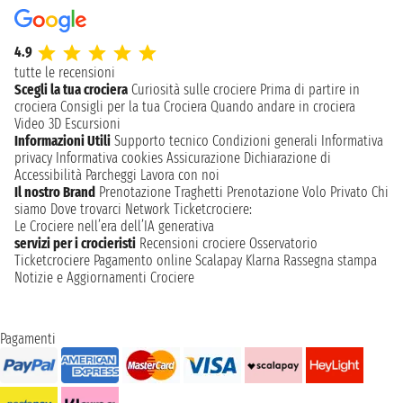
4.9
tutte le recensioni
Scegli la tua crociera
Curiosità sulle crociere
Prima di partire in
crociera
Consigli per la tua Crociera
Quando andare in crociera
Video 3D
Escursioni
Informazioni Utili
Supporto tecnico
Condizioni generali
Informativa
privacy
Informativa cookies
Assicurazione
Dichiarazione di
Accessibilità
Parcheggi
Lavora con noi
Il nostro Brand
Prenotazione Traghetti
Prenotazione Volo Privato
Chi
siamo
Dove trovarci
Network
Ticketcrociere:
Le Crociere nell’era dell’IA generativa
servizi per i crocieristi
Recensioni crociere
Osservatorio
Ticketcrociere
Pagamento online
Scalapay
Klarna
Rassegna stampa
Notizie e Aggiornamenti Crociere
Pagamenti