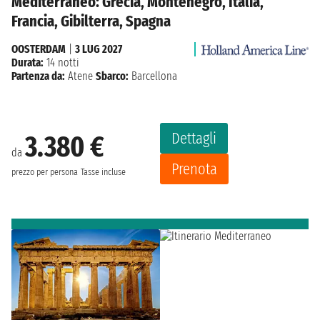
Mediterraneo: Grecia, Montenegro, Italia,
Francia, Gibilterra, Spagna
OOSTERDAM
|
3 LUG 2027
Durata:
14 notti
Partenza da:
Atene
Sbarco:
Barcellona
Dettagli
3.380 €
da
Prenota
prezzo per persona
Tasse incluse