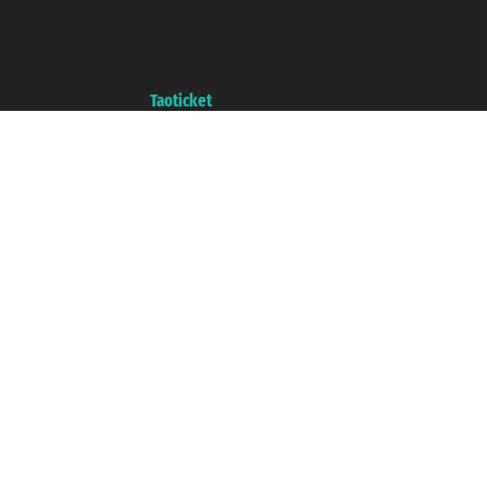
Ticketcrociere ® è un Marchio Registrato
P.Iva 06206400720 - Capitale Sociale € 100.000,00 i.v. - Iscritta alla Camera
di Commercio di Genova con REA 433093. - Aut. Prov. n° 6167/131601 -
Assicurazione Unipol - polizza n. 206484182
Un portale del gruppo
Taoticket