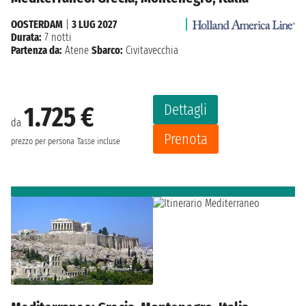
OOSTERDAM
|
3 LUG 2027
Durata:
7 notti
Partenza da:
Atene
Sbarco:
Civitavecchia
Dettagli
1.725 €
da
Prenota
prezzo per persona
Tasse incluse